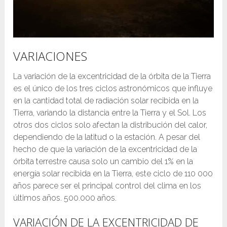
VARIACIONES
La variación de la excentricidad de la órbita de la Tierra
es el único de los tres ciclos astronómicos que influye
en la cantidad total de radiación solar recibida en la
Tierra, variando la distancia entre la Tierra y el Sol. Los
otros dos ciclos solo afectan la distribución del calor,
dependiendo de la latitud o la estación. A pesar del
hecho de que la variación de la excentricidad de la
órbita terrestre causa solo un cambio del 1% en la
energía solar recibida en la Tierra, este ciclo de 110 000
años parece ser el principal control del clima en los
últimos años. 500.000 años.
VARIACIÓN DE LA EXCENTRICIDAD DE