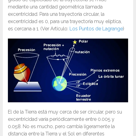
mediante una cantidad geométrica llamada
excentricidad. Para una trayectoria circular, la
excentricidad es 0, para una trayectoria muy elíptica,
es cercana a 1. (Ver Articulo:
Los Puntos de Lagrange
)
El de la Tierra está muy cerca de ser circular, pero su
excentricidad varía periódicamente entre 0.005 y
0.058. No es mucho, pero cambia ligeramente la
distancia entre la Tierra y el Sol en diferentes