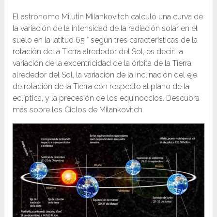
El astrónomo Milutin Milankovitch calculó una curva de
la variación de la intensidad de la radiación solar en el
suelo en la latitud 65 ° según tres características de la
rotación de la Tierra alrededor del Sol, es decir: la
variación de la excentricidad de la órbita de la Tierra
alrededor del Sol, la variación de la inclinación del eje
de rotación de la Tierra con respecto al plano de la
eclíptica, y la precesión de los equinoccios. Descubra
más sobre los Ciclos de Milankovitch.