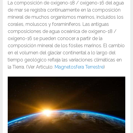
La composición de oxígeno-18 / oxígeno-16 del agua
de mar se registra continuamente en la composición
mineral de muchos organismos marinos, incluidos los
corales, moluscos y foraminíferos. Las antiguas
composiciones de agua oceánica de oxígeno-18 /
oxígeno-16 se pueden conocer a partir de la
composición mineral de los fósiles marinos. El cambio
en el volumen del glaciar continental a lo largo del
tiempo geológico refleja las variaciones climáticas en
la Tierra. (Ver Articulo:
Magnetosfera Terrestre
)