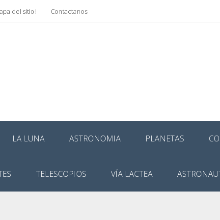
pa del sitio!
Contactanos
LA LUNA
ASTRONOMIA
PLANETAS
CO
TES
TELESCOPIOS
VÍA LACTEA
ASTRONAU