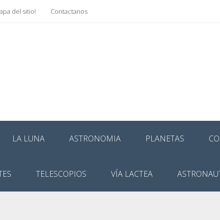
pa del sitio!
Contactanos
LA LUNA
ASTRONOMIA
PLANETAS
CO
TES
TELESCOPIOS
VÍA LACTEA
ASTRONAU