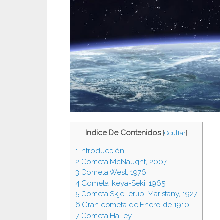
Indice De Contenidos
[
Ocultar
]
1
Introducción
2
Cometa McNaught, 2007
3
Cometa West, 1976
4
Cometa Ikeya-Seki, 1965
5
Cometa Skjellerup-Maristany, 1927
6
Gran cometa de Enero de 1910
7
Cometa Halley