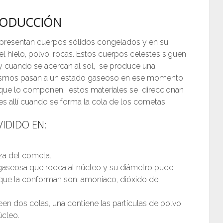
RODUCCIÓN
, presentan cuerpos sólidos congelados y en su
hielo, polvo, rocas.
Estos
cuerpos celestes siguen
 y cuando se acercan al sol,
se produce una
ismos pasan a un estado gaseoso en ese momento
 que lo componen,
estos
materiales se
direccionan
es allí cuando se forma la cola de los cometas.
IDIDO EN:
eza del cometa.
gaseosa que rodea al núcleo y su diámetro pude
 que la conforman son: amoniaco, dióxido de
n dos colas, una contiene las partículas de polvo
úcleo.