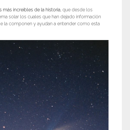
más increíbles de la historia,
que desde los
ma solar los cuales que han dejado información
que la componen y ayudan a entender como esta