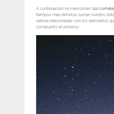
A continuación se mencionan
los cometas 
tiempos más remotos surcan nuestro siste
valiosa relacionadas con los elementos 
compuesto el universo.