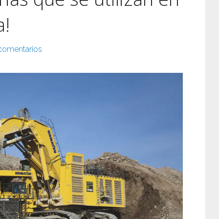
a!
comentarios