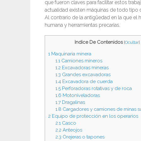
que fueron claves para facilitar estos trabaj
actualidad existen máquinas de todo tipo 
Al contrario de la antigüedad en la que el
humana y herramientas precarias.
Indice De Contenidos
[
Ocultar
]
1
Maquinaria minera
1.1
Camiones mineros
1.2
Excavadoras mineras
1.3
Grandes excavadoras
1.4
Excavadora de cuerda
1.5
Perforadoras rotativas y de roca
1.6
Motoniveladoras
1.7
Dragalinas
1.8
Cargadores y camiones de minas s
2
Equipo de protección en los operarios
2.1
Casco
2.2
Anteojos
2.3
Orejeras o tapones