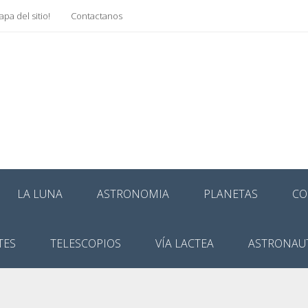
pa del sitio!
Contactanos
LA LUNA
ASTRONOMIA
PLANETAS
CO
TES
TELESCOPIOS
VÍA LACTEA
ASTRONAU