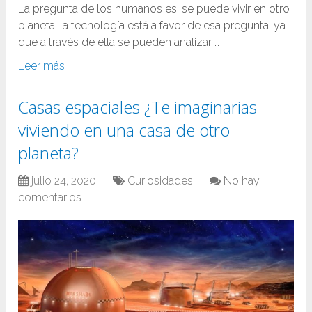
La pregunta de los humanos es, se puede vivir en otro
planeta, la tecnología está a favor de esa pregunta, ya
que a través de ella se pueden analizar …
Leer más
Casas espaciales ¿Te imaginarias
viviendo en una casa de otro
planeta?
julio 24, 2020
Curiosidades
No hay
comentarios