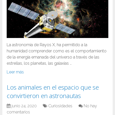
La astronomía de Rayos X, ha permitido a la
humanidad comprender como es el comportamiento
de la energía emanada del universo a través de las
estrellas, los planetas, las galaxias …
Leer más
Los animales en el espacio que se
convirtieron en astronautas
junio 24, 2020
Curiosidades
No hay
comentarios