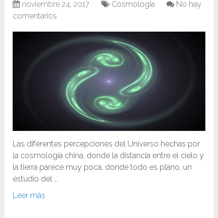
noviembre 24, 2017
Cosmologia
No hay
comentarios
Las diferentes percepciones del Universo hechas por
la cosmología china, donde la distancia entre el cielo y
la tierra parece muy poca, donde todo es plano, un
estudio del …
Leer más