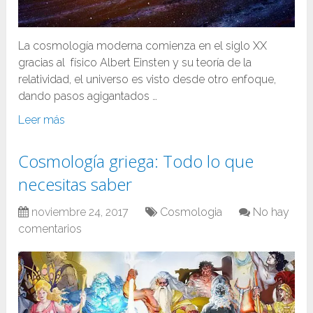
La cosmología moderna comienza en el siglo XX
gracias al físico Albert Einsten y su teoría de la
relatividad, el universo es visto desde otro enfoque,
dando pasos agigantados …
Leer más
Cosmología griega: Todo lo que
necesitas saber
noviembre 24, 2017
Cosmologia
No hay
comentarios