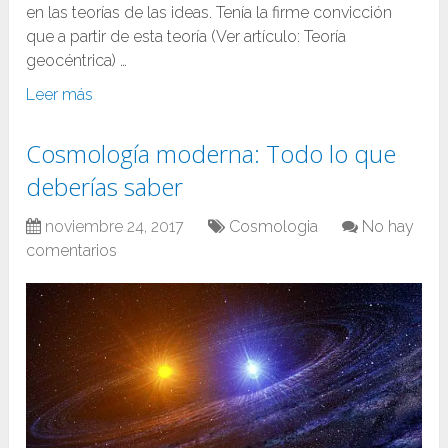
en las teorías de las ideas. Tenía la firme convicción
que a partir de esta teoría (Ver artículo: Teoría
geocéntrica) …
Leer más
Cosmología moderna: Todo lo que
deberías saber
noviembre 24, 2017
Cosmologia
No hay
comentarios