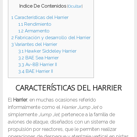
Indice De Contenidos
[
Ocultar
]
1
Características del Harrier
1.1
Rendimiento
1.2
Armamento
2
Fabricación y desarrollo del Harrier
3
Variantes del Harrier
3.1
Hawker Siddeley Harrier
3.2
BAE Sea Harrier
3.3
Av-8B Harrier II
3.4
BAE Harrier II
CARACTERÍSTICAS DEL HARRIER
El
Harrier
, en muchas ocasiones referido
informalmente como el
Harrier Jump Jet
o
simplemente
Jump Jet
, pertenece a la familia de
aviones de ataque, diseñados con un sistema de
propulsión por reactores, que le permiten realizar
operaciones de despegue y aterrizaje vertical en pistas