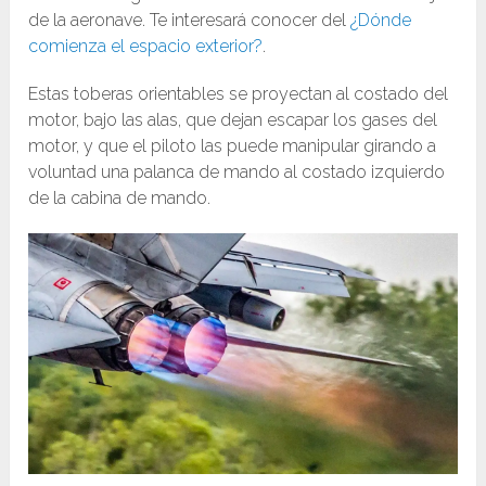
de la aeronave. Te interesará conocer del
¿Dónde
comienza el espacio exterior?
.
Estas toberas orientables se proyectan al costado del
motor, bajo las alas, que dejan escapar los gases del
motor, y que el piloto las puede manipular girando a
voluntad una palanca de mando al costado izquierdo
de la cabina de mando.