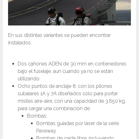
En sus distintas variantes se pueden encontrar
instalados:
Dos cañones ADEN de 30 mm en contenedores
bajo el fuselaje, aun cuando ya no se están
utilizando.
Ocho puntos de anclaje 8, con los pilones
subalares 1A y 7A diseñados sólo para portar
misiles aire-aire, con una capacidad de 3.650 kg,
para cargar una combinación de:
Bombas:
Bombas guiadas por láser de la serie
Paveway
Bombas de caída libre, incluyendo