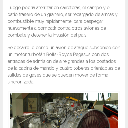
Luego podría aterrizar en carreteras, el campo y el
patio trasero de un granero, ser recargado de armas y
combustible muy rápidamente, para despegar
nuevamente a combatir contra otros aviones de
combate y detener la invasión del país.
Se desarrolló como un avión de ataque subsónico con
un motor turbofán Rolls-Royce Pegasus con dos
entradas de admisión de aire grandes a los costados
de la cabina de mando y cuatro toberas orientables de
salidas de gases que se pueden mover de forma
sincronizada.