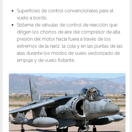
Superficies de control convencionales para el
vuelo a bordo.
Sistema de válvulas de control de reacción que
dirigen los chorros de aire del compresor de alta
presión del motor hacia fuera a través de los
extremos de la nariz, la cola y en las puntas de las
alas durante los modos de vuelo vectorizado de
empuje y de vuelo flotante.