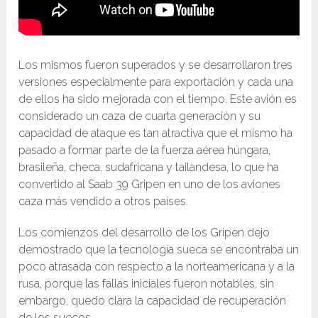
Los mismos fueron superados y se desarrollaron tres
versiones especialmente para exportación y cada una
de ellos ha sido mejorada con el tiempo. Este avión es
considerado un caza de cuarta generación y su
capacidad de ataque es tan atractiva que el mismo ha
pasado a formar parte de la fuerza aérea húngara,
brasileña, checa, sudafricana y tailandesa, lo que ha
convertido al Saab 39 Gripen en uno de los aviones
caza más vendido a otros países.
Los comienzos del desarrollo de los Gripen dejo
demostrado que la tecnología sueca se encontraba un
poco atrasada con respecto a la norteamericana y a la
rusa, porque las fallas iniciales fueron notables, sin
embargo, quedo clara la capacidad de recuperación
de los suecos.