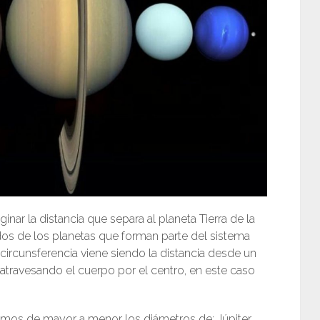
nar la distancia que separa al planeta Tierra de la
os de los planetas que forman parte del sistema
circunsferencia viene siendo la distancia desde un
atravesando el cuerpo por el centro, en este caso
emos de mayor a menor los diámetros de: Júpiter