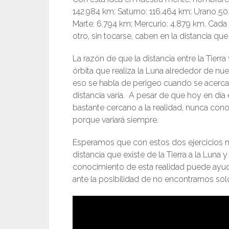
142.984 km; Saturno: 116.464 km; Urano 50
Marte: 6.794 km; Mercurio: 4.879 km. Cada
otro, sin tocarse, caben en la distancia que 
La razón de que la distancia entre la Tier
órbita que realiza la Luna alrededor de nue
eso se habla de perigeo cuando se acerca 
distancia varía. A pesar de que hoy en dí
bastante cercano a la realidad, nunca conoc
porque variará siempre.
Esperamos que con estos dos ejercicios m
distancia que existe de la Tierra a la Luna 
conocimiento de esta realidad puede ayu
ante la posibilidad de no encontrarnos sol