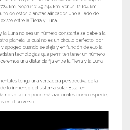
.724 km; Neptuno: 49.244 km; Venus: 12.104 km;
 uno de estos planetas alineados uno al lado de
existe entre la Tierra y Luna.
ra y la Luna no sea un número constante se debe a la
stro planeta, la cual no es un círculo perfecto, por
y apogeo cuando se aleja y en función de ello la
a existen tecnologías que permiten tener un número
eremos una distancia fija entre la Tierra y la Luna,
entales tenga una verdadera perspectiva de la
y de lo inmenso del sistema solar. Estar en
darnos a ser un poco más racionales como especie,
os en el universo.