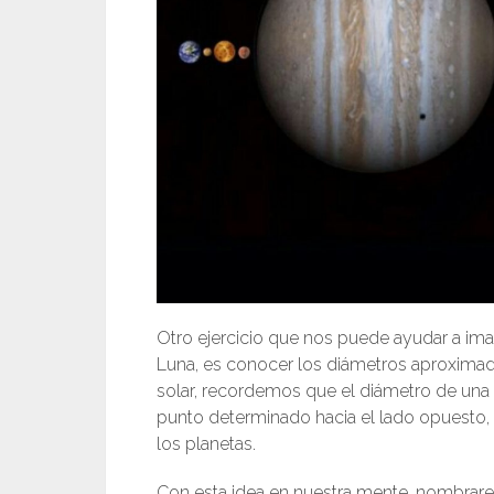
Otro ejercicio que nos puede ayudar a imagi
Luna, es conocer los diámetros aproximad
solar, recordemos que el diámetro de una 
punto determinado hacia el lado opuesto, 
los planetas.
Con esta idea en nuestra mente, nombrar