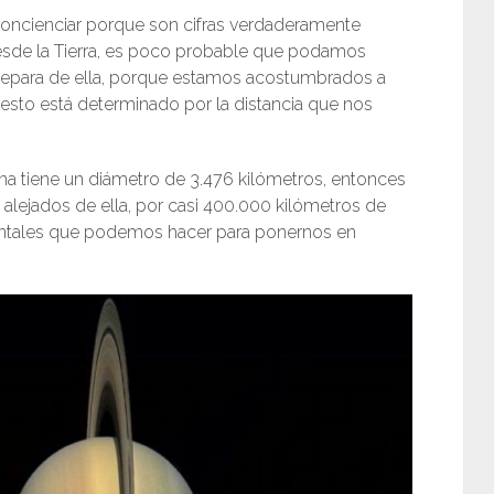
concienciar porque son cifras verdaderamente
sde la Tierra, es poco probable que podamos
 separa de ella, porque estamos acostumbrados a
esto está determinado por la distancia que nos
a tiene un diámetro de 3.476 kilómetros, entonces
ejados de ella, por casi 400.000 kilómetros de
 mentales que podemos hacer para ponernos en