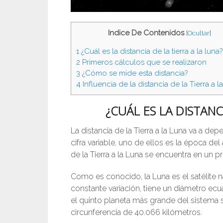
Indice De Contenidos
[
Ocultar
]
1
¿Cuál es la distancia de la tierra a la luna?
2
Primeros cálculos que se realizaron
3
¿Cómo se mide esta distancia?
4
Influencia de la distancia de la Tierra a l
¿CUÁL ES LA DISTANC
La distancia de la Tierra a la Luna va a d
cifra variable, uno de ellos es la época de
de la Tierra a la Luna se encuentra en un
Como es conocido, la Luna es el satélite n
constante variación, tiene un diámetro ecuat
el quinto planeta más grande del sistema s
circunferencia de 40.066 kilómetros.