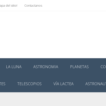
pa del sitio!
Contactanos
LA LUNA
ASTRONOMIA
PLANETAS
CO
TES
TELESCOPIOS
VÍA LACTEA
ASTRONAU