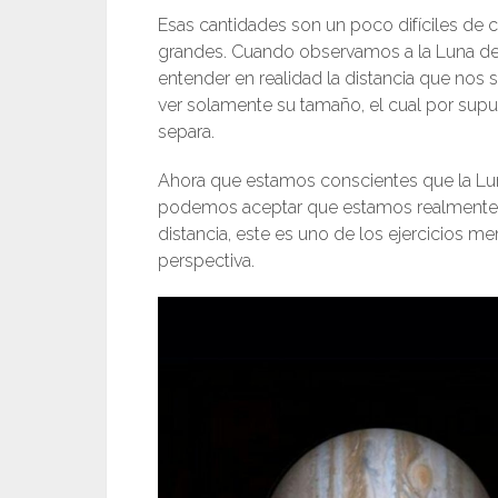
Esas cantidades son un poco difíciles de 
grandes. Cuando observamos a la Luna de
entender en realidad la distancia que nos
ver solamente su tamaño, el cual por supu
separa.
Ahora que estamos conscientes que la Lun
podemos aceptar que estamos realmente al
distancia, este es uno de los ejercicios
perspectiva.