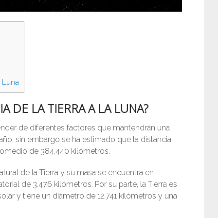
a Luna
IA DE LA TIERRA A LA LUNA?
epender de diferentes factores que mantendrán una
l año, sin embargo se ha estimado que la distancia
 promedio de 384.440 kilómetros.
atural de la Tierra y su masa se encuentra en
orial de 3.476 kilómetros. Por su parte, la Tierra es
olar y tiene un diámetro de 12.741 kilómetros y una