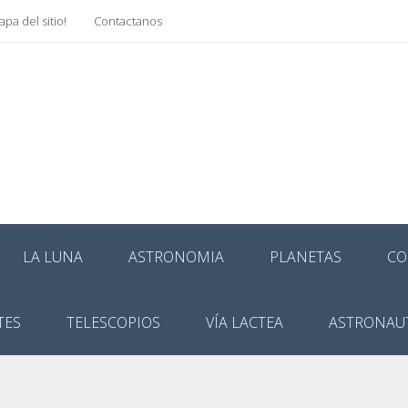
pa del sitio!
Contactanos
LA LUNA
ASTRONOMIA
PLANETAS
CO
TES
TELESCOPIOS
VÍA LACTEA
ASTRONAU