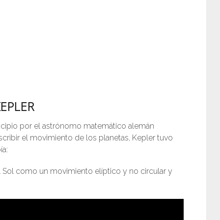
KEPLER
principio por el astrónomo matemático alemán
scribir el movimiento de los planetas, Kepler tuvo
ía:
el Sol como un movimiento elíptico y no circular y