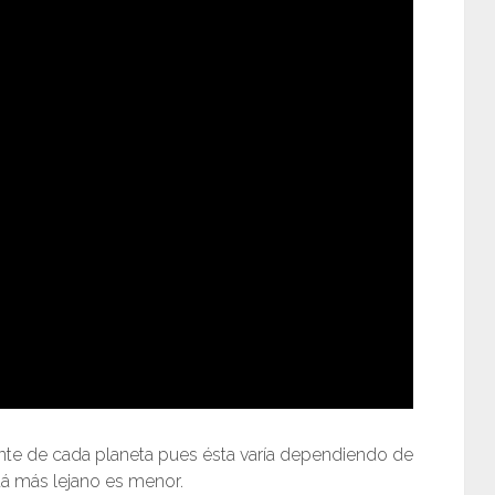
tante de cada planeta pues ésta varía dependiendo de
stá más lejano es menor.