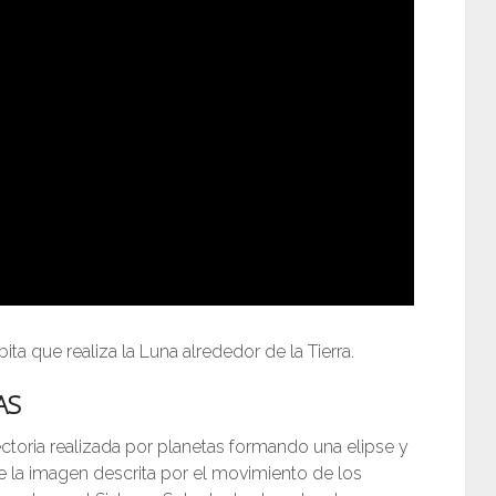
ita que realiza la Luna alrededor de la Tierra.
AS
ayectoria realizada por planetas formando una elipse y
de la imagen descrita por el movimiento de los