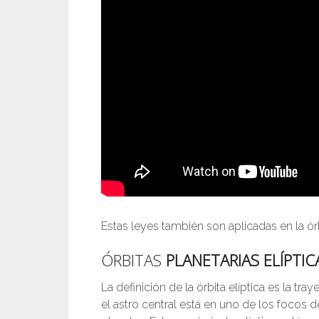
Estas leyes también son aplicadas en la órb
ÓRBITAS
PLANETARIAS ELÍPTIC
La definición de la órbita elíptica es la tr
el astro central está en uno de los focos 