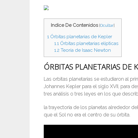
Indice De Contenidos
[
Ocultar
]
1
Órbitas planetarias de Kepler
1.1
Órbitas planetarias elípticas
1.2
Teoría de Isaac Newton
ÓRBITAS
PLANETARIAS DE 
Las orbitas planetarias se estudiaron al 
Johannes Kepler para el siglo XVII, para de
tres análisis o tres leyes en los que describ
la trayectoria de los planetas alrededor d
que el Sol no era el centro de su órbita.