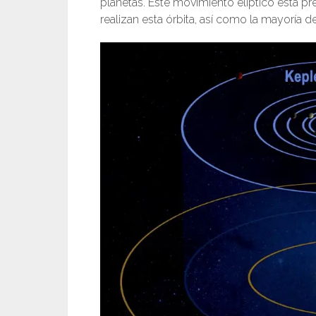
planetas. Este movimiento elíptico está pr
realizan esta órbita, así como la mayoría de