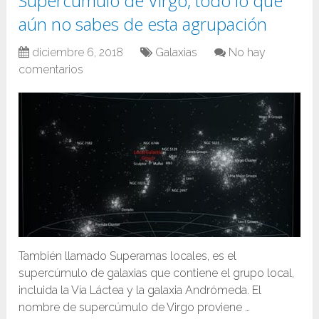
Supercúmulo de Virgo, todo lo que
aún no sabes de esta agrupación
diciembre 6, 2018
Galaxias
No hay
comentarios
También llamado Superamas locales, es el
supercúmulo de galaxias que contiene el grupo local,
incluida la Vía Láctea y la galaxia Andrómeda. El
nombre de supercúmulo de Virgo proviene …