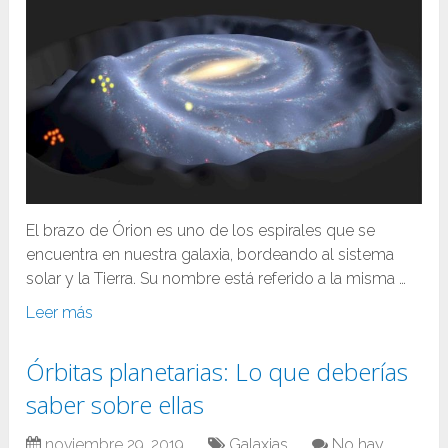
El brazo de Órion es uno de los espirales que se
encuentra en nuestra galaxia, bordeando al sistema
solar y la Tierra. Su nombre está referido a la misma …
Leer más
Órbitas planetarias: Lo que deberías
saber sobre ellas
noviembre 29, 2019
Galaxias
No hay