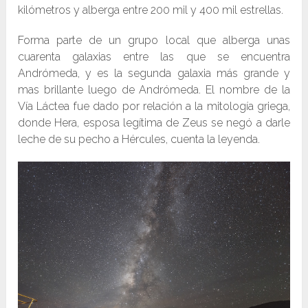
kilómetros y alberga entre 200 mil y 400 mil estrellas.
Forma parte de un grupo local que alberga unas
cuarenta galaxias entre las que se encuentra
Andrómeda, y es la segunda galaxia más grande y
mas brillante luego de Andrómeda. El nombre de la
Vía Láctea fue dado por relación a la mitología griega,
donde Hera, esposa legítima de Zeus se negó a darle
leche de su pecho a Hércules, cuenta la leyenda.