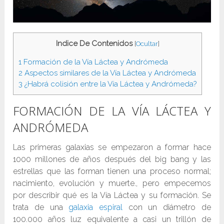
Indice De Contenidos
[
Ocultar
]
1
Formación de la Vía Láctea y Andrómeda
2
Aspectos similares de la Vía Láctea y Andrómeda
3
¿Habrá colisión entre la Vía Láctea y Andrómeda?
FORMACIÓN DE LA VÍA LÁCTEA Y
ANDRÓMEDA
Las primeras galaxias se empezaron a formar hace
1000 millones de años después del big bang y las
estrellas que las forman tienen una proceso normal;
nacimiento, evolución y muerte., pero empecemos
por describir qué es la Vía Láctea y su formación. Se
trata de una
galaxia espiral
con un diámetro de
100.000 años luz equivalente a casi un trillón de