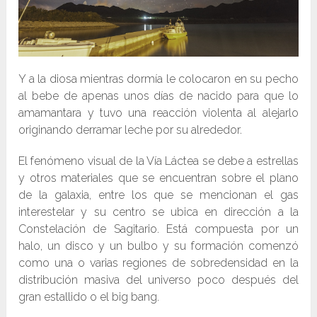
Y a la diosa mientras dormía le colocaron en su pecho
al bebe de apenas unos días de nacido para que lo
amamantara y tuvo una reacción violenta al alejarlo
originando derramar leche por su alrededor.
El fenómeno visual de la Vía Láctea se debe a estrellas
y otros materiales que se encuentran sobre el plano
de la galaxia, entre los que se mencionan el gas
interestelar y su centro se ubica en dirección a la
Constelación de Sagitario. Está compuesta por un
halo, un disco y un bulbo y su formación comenzó
como una o varias regiones de sobredensidad en la
distribución masiva del universo poco después del
gran estallido o el big bang.