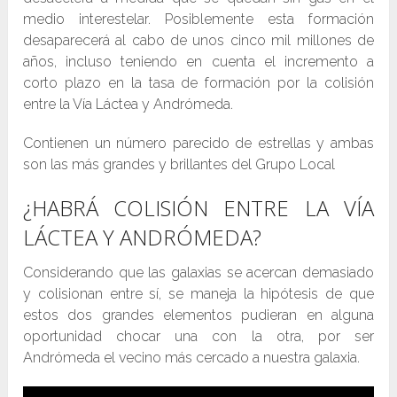
medio interestelar. Posiblemente esta formación
desaparecerá al cabo de unos cinco mil millones de
años, incluso teniendo en cuenta el incremento a
corto plazo en la tasa de formación por la colisión
entre la Vía Láctea y Andrómeda.
Contienen un número parecido de estrellas y ambas
son las más grandes y brillantes del Grupo Local
¿HABRÁ COLISIÓN ENTRE LA VÍA
LÁCTEA Y ANDRÓMEDA?
Considerando que las galaxias se acercan demasiado
y colisionan entre sí, se maneja la hipótesis de que
estos dos grandes elementos pudieran en alguna
oportunidad chocar una con la otra, por ser
Andrómeda el vecino más cercado a nuestra galaxia.