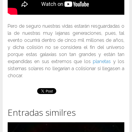
Pero de seguro nuestras vidas estarán resguardadas o
la de nuestras muy lejanas generaciones, pues, tal
evento ocurrirá dentro de cinco mil millones de años,
y dicha colisión no se considera el fin del universo
porque estas galaxias son tan grandes y están tan
expandidas en sus extremos que los
planetas
y los
sistemas solares no llegarían a colisionar si llegasen a
chocar.
Entradas similres