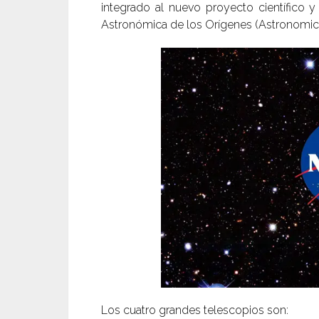
integrado al nuevo proyecto científic
Astronómica de los Orígenes (Astronomica
Los cuatro grandes telescopios son: