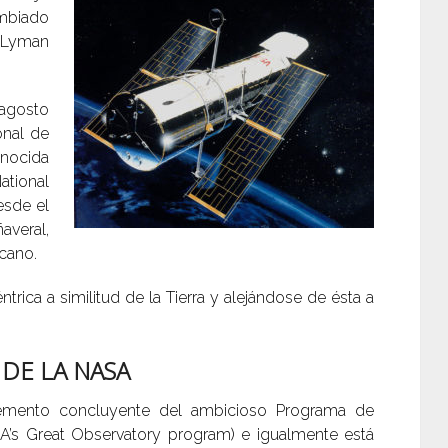
ambiado
 Lyman
 agosto
onal de
nocida
ational
esde el
averal,
icano.
ntrica a similitud de la Tierra y alejándose de ésta a
DE LA NASA
elemento concluyente del ambicioso Programa de
’s Great Observatory program) e igualmente está