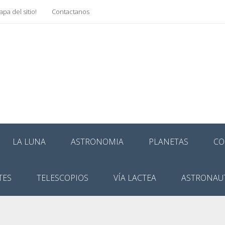
pa del sitio!
Contactanos
LA LUNA
ASTRONOMIA
PLANETAS
CO
TES
TELESCOPIOS
VÍA LACTEA
ASTRONAU