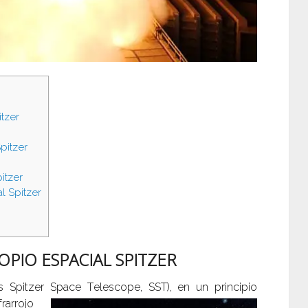
tzer
pitzer
itzer
l Spitzer
PIO ESPACIAL SPITZER
és Spitzer Space T
elescope, SST), en un principio
arrojo