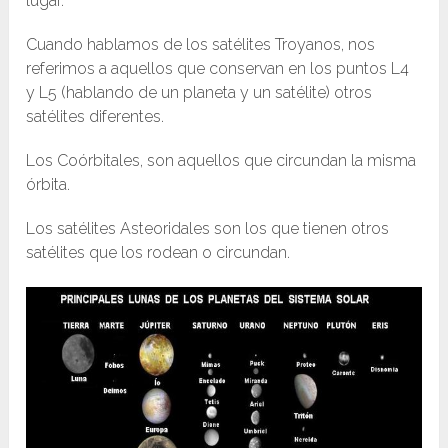
lugar.
Cuando hablamos de los satélites Troyanos, nos
referimos a aquellos que conservan en los puntos L4
y L5 (hablando de un planeta y un satélite) otros
satélites diferentes.
Los Coórbitales, son aquellos que circundan la misma
órbita.
Los satélites Asteoridales son los que tienen otros
satélites que los rodean o circundan.