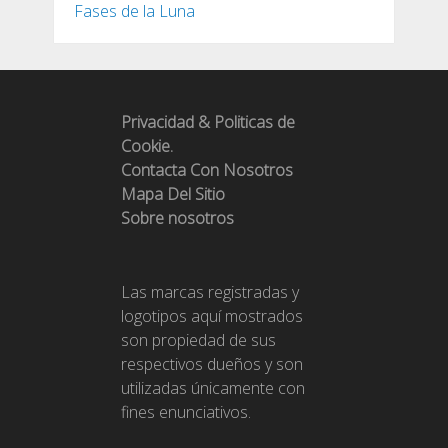
Fases de la Luna
Privacidad & Politicas de
Cookie.
Contacta Con Nosotros
Mapa Del Sitio
Sobre nosotros
Las marcas registradas y
logotipos aquí mostrados
son propiedad de sus
respectivos dueños y son
utilizadas únicamente con
fines enunciativos.