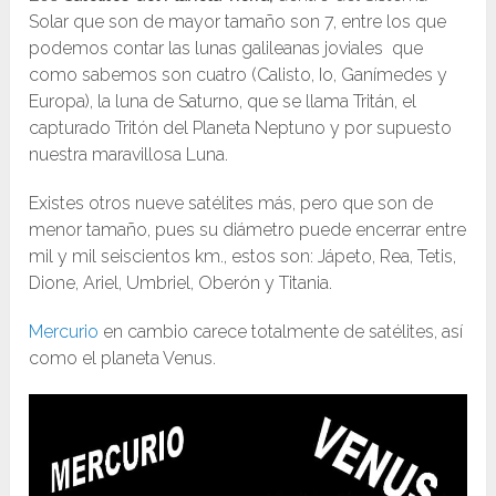
Solar que son de mayor tamaño son 7, entre los que
podemos contar las lunas galileanas joviales que
como sabemos son cuatro (Calisto, Io, Ganímedes y
Europa), la luna de Saturno, que se llama Tritán, el
capturado Tritón del Planeta Neptuno y por supuesto
nuestra maravillosa Luna.
Existes otros nueve satélites más, pero que son de
menor tamaño, pues su diámetro puede encerrar entre
mil y mil seiscientos km., estos son: Jápeto, Rea, Tetis,
Dione, Ariel, Umbriel, Oberón y Titania.
Mercurio
en cambio carece totalmente de satélites, así
como el planeta Venus.