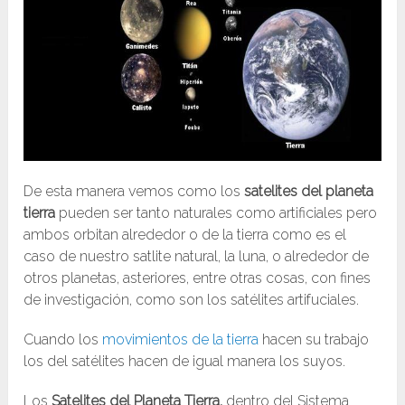
De esta manera vemos como los
satelites del planeta
tierra
pueden ser tanto naturales como artificiales pero
ambos orbitan alrededor o de la tierra como es el
caso de nuestro satlite natural, la luna, o alrededor de
otros planetas, asteriores, entre otras cosas, con fines
de investigación, como son los satélites artifuciales.
Cuando los
movimientos de la tierra
hacen su trabajo
los del satélites hacen de igual manera los suyos.
Los
Satelites del Planeta Tierra,
dentro del Sistema