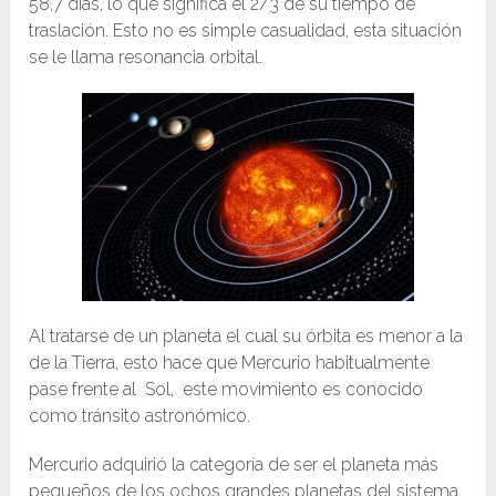
58,7 días, lo que significa el 2/3 de su tiempo de
traslación. Esto no es simple casualidad, esta situación
se le llama resonancia orbital.
Al tratarse de un planeta el cual su órbita es menor a la
de la Tierra, esto hace que Mercurio habitualmente
pase frente al Sol, este movimiento es conocido
como tránsito astronómico.
Mercurio adquirió la categoría de ser el planeta más
pequeños de los ochos grandes planetas del sistema