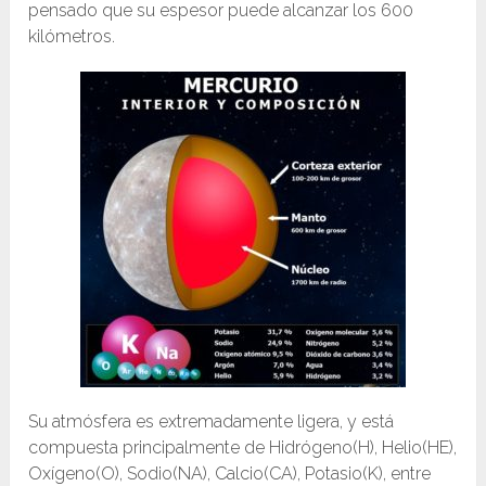
pensado que su espesor puede alcanzar los 600
kilómetros.
Su atmósfera es extremadamente ligera, y está
compuesta principalmente de Hidrógeno(H), Helio(HE),
Oxígeno(O), Sodio(NA), Calcio(CA), Potasio(K), entre