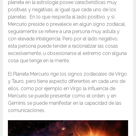
planeta en la astrología posee características muy
positivas y negativas, al igual que cada uno de los
planetas. En lo que respecta al lado positivo, y si
Mercurio preside o prevalece en algún signo zodiacal,
seguramente se refiere a una persona muy astuta y
con elevada inteligencia. Pero por el lado negativo,
esta persona puede tender a racionalizar las cosas
excesivamente, u obsesionarse al extremo con alguna
cosa que tenga en la mente.
El Planeta Mercurio rige los signos zodiacales de Virgo
y Tauro, pero tiene aspecto diferentes en cada uno de
ellos, como por ejemplo en Virgo la influencia de
Mercurio se puede presentar como el orden, y en
Géminis se puede manifestar en la capacidad de las
comunicaciones.