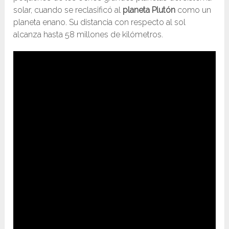
solar, cuando se reclasificó al
planeta Plutón
como un
planeta enano. Su distancia con respecto al sol
alcanza hasta 58 millones de kilómetros.