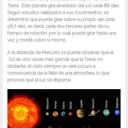
Tierra. Este planeta gira alrededor del sol cada 88 días.
Según estudios realizados a sus movimientos, se
determinó que puede girar sobre su propio eje cada
58,7 días, es decir, cada dos terceras partes de su
tiempo de rotación; por lo cual puede girar hasta una
vez y media sobre sí mismo.
A la distancia de Mercurio se puede observar que el
Sol es dos veces más grande que la Tierra; no
obstante, el cielo siempre se verá oscuro a
consecuencia de la falta de una atmosfera, lo que
provoca que la luz se disperse.