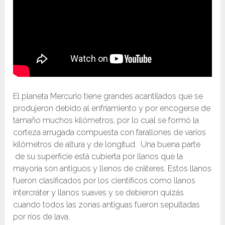
El planeta Mercurio tiene grandes acantilados que se
produjeron debido al enfriamiento y por encogerse de
tamaño muchos kilómetros, por lo cual se formó la
corteza arrugada compuesta con farallones de varios
kilómetros de altura y de longitud. Una buena parte
de su superficie está cubierta por llanos que la
mayoría son antiguos y llenos de cráteres. Estos llanos
fueron clasificados por los científicos como llanos
intercráter y llanos suaves y se debieron quizás
cuando todos las zonas antiguas fueron sepultadas
por ríos de lava.