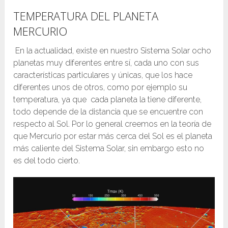
TEMPERATURA DEL PLANETA
MERCURIO
En la actualidad, existe en nuestro Sistema Solar ocho
planetas muy diferentes entre sí, cada uno con sus
características particulares y únicas, que los hace
diferentes unos de otros, como por ejemplo su
temperatura, ya que cada planeta la tiene diferente,
todo depende de la distancia que se encuentre con
respecto al Sol. Por lo general creemos en la teoría de
que Mercurio por estar más cerca del Sol es el planeta
más caliente del Sistema Solar, sin embargo esto no
es del todo cierto.