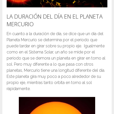
LA DURACIÓN DEL DÍA EN EL PLANETA
MERCURIO
En cuanto a la duración de día, se dice que un día del
Planeta Mercurio se determina por el período que
puede tardar en girar sobre su propio eje. Igualmente
como en el Sistema Solar, un año se mide por el
período que se demora un planeta en girar en torno al
sol. Pero muy diferente a lo que pasa con otros
planetas, Mercurio tiene una longitud diferente del día.
Este planeta gira muy poco a poco alrededor de su
propio eje, mientras tanto orbita en torno al sol
rápidamente.