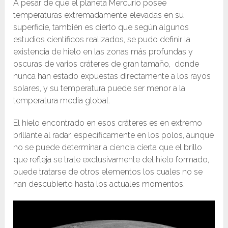
A pesar de que el planeta Mercurio posee
temperaturas extremadamente elevadas en su
superficie, también es cierto que según algunos
estudios científicos realizados, se pudo definir la
existencia de hielo en las zonas más profundas y
oscuras de varios cráteres de gran tamaño, donde
nunca han estado expuestas directamente a los rayos
solares, y su temperatura puede ser menor a la
temperatura media global.
El hielo encontrado en esos cráteres es en extremo
brillante al radar, específicamente en los polos, aunque
no se puede determinar a ciencia cierta que el brillo
que refleja se trate exclusivamente del hielo formado,
puede tratarse de otros elementos los cuales no se
han descubierto hasta los actuales momentos.