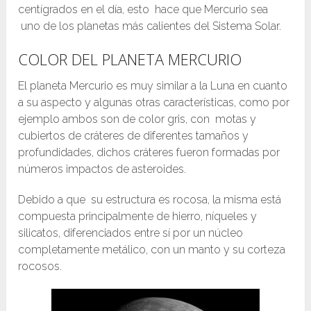
centígrados en el día, esto hace que Mercurio sea
uno de los planetas más calientes del Sistema Solar.
COLOR DEL PLANETA MERCURIO
El planeta Mercurio es muy similar a la Luna en cuanto
a su aspecto y algunas otras características, como por
ejemplo ambos son de color gris, con motas y
cubiertos de cráteres de diferentes tamaños y
profundidades, dichos cráteres fueron formadas por
números impactos de asteroides.
Debido a que su estructura es rocosa, la misma está
compuesta principalmente de hierro, níqueles y
silicatos, diferenciados entre sí por un núcleo
completamente metálico, con un manto y su corteza
rocosos.