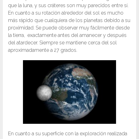
que la luna, y sus cráteres son muy parecidos entre sí.
En cuanto a su rotación alrededor del sol es mucho
más rápido que cualquiera de los planetas debido a su
proximidad. Se puede observar muy fácilmente desde
la tierra, exactamente antes del amanecer y después
del atardecer. Siempre se mantiene cerca del sol
aproximadamente a 27 grados.
En cuanto a su superficie con la exploración realizada