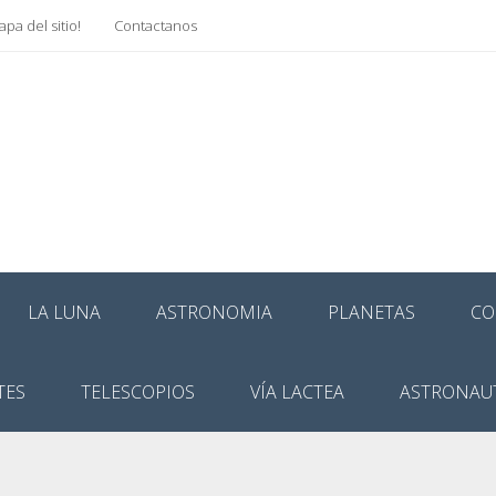
pa del sitio!
Contactanos
LA LUNA
ASTRONOMIA
PLANETAS
CO
TES
TELESCOPIOS
VÍA LACTEA
ASTRONAU