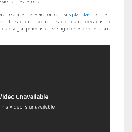
iente gravitatorio.
ares ejecutan esta acción con sus
planetas
. Explican
ica internacional que hasta hace algunas décadas no
na, que según pruebas e investigaciones presenta una