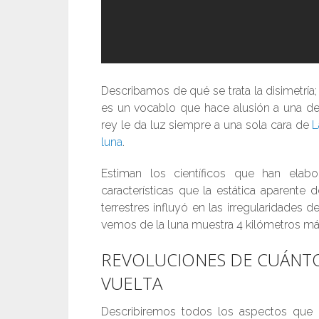
Describamos de qué se trata la disimetría
es un vocablo que hace alusión a una defi
rey le da luz siempre a una sola cara de
L
luna
.
Estiman los científicos que han elab
características que la estática aparente
terrestres influyó en las irregularidades 
vemos de la luna muestra 4 kilómetros má
REVOLUCIONES DE CUÁNTO
VUELTA
Describiremos todos los aspectos que