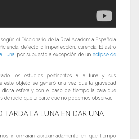
; según el Diccionario de la Real Academia Española
ciencia, defecto o imperfección, carencia. El astro
a Luna
, por supuesto a excepción de un
eclipse de
orado los estudios pertinentes a la luna y sus
 de este objeto se generó una vez que la gravedad
de dicha esfera y con el paso del tiempo la cara que
s de radio que la parte que no podemos observar.
 TARDA LA LUNA EN DAR UNA
 nos informaran aproximadamente en que tiempo