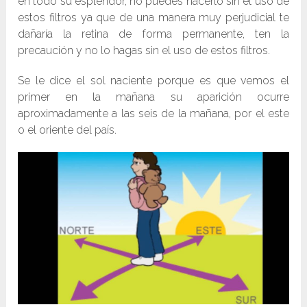
en todo su esplendor, no puedes hacerlo sin el uso de
estos filtros ya que de una manera muy perjudicial te
dañaría la retina de forma permanente, ten la
precaución y no lo hagas sin el uso de estos filtros.
Se le dice el sol naciente porque es que vemos el
primer en la mañana su aparición ocurre
aproximadamente a las seis de la mañana, por el este
o el oriente del país.