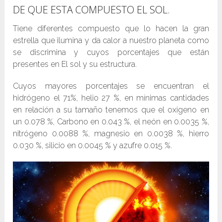
DE QUE ESTA COMPUESTO EL SOL.
Tiene diferentes compuesto que lo hacen la gran
estrella que ilumina y da calor a nuestro planeta como
se discrimina y cuyos porcentajes que están
presentes en El sol y su estructura.
Cuyos mayores porcentajes se encuentran el
hidrógeno el 71%, helio 27 %, en mínimas cantidades
en relación a su tamaño tenemos que el oxigeno en
un 0.078 %, Carbono en 0.043 %, el neón en 0.0035 %,
nitrógeno 0.0088 %, magnesio en 0.0038 %, hierro
0.030 %, silicio en 0.0045 % y azufre 0.015 %.