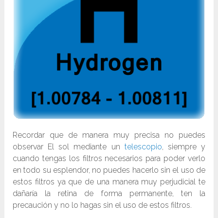
Recordar que de manera muy precisa no puedes
observar El sol mediante un
telescopio
, siempre y
cuando tengas los filtros necesarios para poder verlo
en todo su esplendor, no puedes hacerlo sin el uso de
estos filtros ya que de una manera muy perjudicial te
dañaría la retina de forma permanente, ten la
precaución y no lo hagas sin el uso de estos filtros.