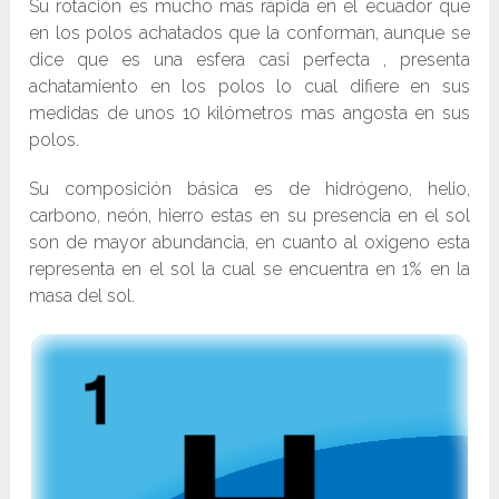
Su rotación es mucho mas rápida en el ecuador que
en los polos achatados que la conforman, aunque se
dice que es una esfera casi perfecta , presenta
achatamiento en los polos lo cual difiere en sus
medidas de unos 10 kilómetros mas angosta en sus
polos.
Su composición básica es de hidrógeno, helio,
carbono, neón, hierro estas en su presencia en el sol
son de mayor abundancia, en cuanto al oxigeno esta
representa en el sol la cual se encuentra en 1% en la
masa del sol.