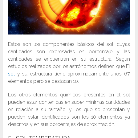
Estos son los componentes básicos del sol, cuyas
cantidades son expresadas en porcentaje y las
cantidades se encuentran en su estructura. Según
estudios realizados por los astrónomos definen que El
sol
y su estructura tiene aproximadamente unos 67
elementos pero se destacan 10.
Los otros elementos químicos presentes en el sol
pueden estar contenidas en super mínimas cantidades
en relación a su tamaño, y los que se presentan y
pueden estar identificados son los 10 elementos ya
descritos y en sus porcentajes de aproximación.