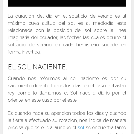
La duración del día en el solsticio de verano es al
máximo cuya altitud del sol es al mediodía, esta
relacionada con la posición del sol sobre la linea
imaginaria del ecuador, las fechas las cuales ocurre el
solsticio de verano en cada hemisferio sucede en
forma invertida.
EL SOL NACIENTE.
Cuando nos referimos al sol naciente es por su
nacimiento durante todos los días, en el caso del astro
rey como lo llamamos el Sol nace a diario por el
oriente, en este caso por el este.
Es cuando hace su aparición todos los días y cuando
la tierra a efectuado su rotación, nos indica de manera
precisa que es el día, aunque el
sol
se encuentra tanto