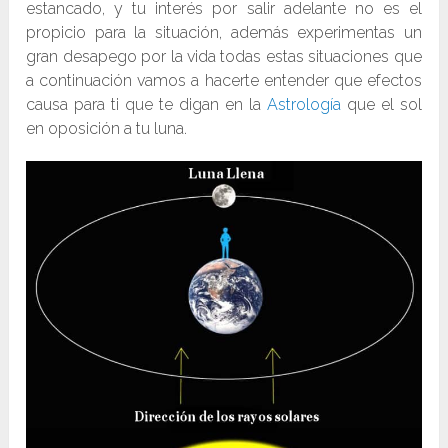
estancado, y tu interés por salir adelante no es el
propicio para la situación, además experimentas un
gran desapego por la vida todas estas situaciones que
a continuación vamos a hacerte entender que efectos
causa para ti que te digan en la
Astrología
que el sol
en oposición a tu luna.