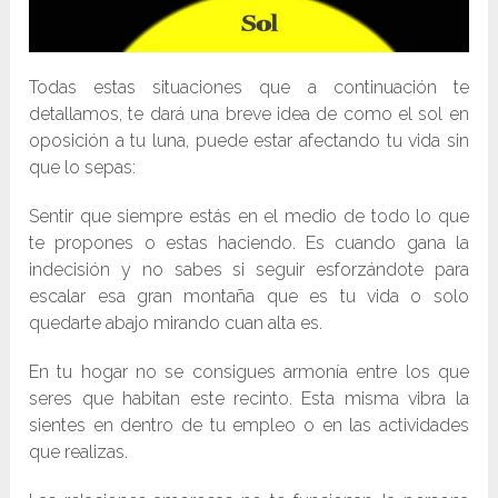
Todas estas situaciones que a continuación te
detallamos, te dará una breve idea de como el sol en
oposición a tu luna, puede estar afectando tu vida sin
que lo sepas:
Sentir que siempre estás en el medio de todo lo que
te propones o estas haciendo. Es cuando gana la
indecisión y no sabes si seguir esforzándote para
escalar esa gran montaña que es tu vida o solo
quedarte abajo mirando cuan alta es.
En tu hogar no se consigues armonía entre los que
seres que habitan este recinto. Esta misma vibra la
sientes en dentro de tu empleo o en las actividades
que realizas.