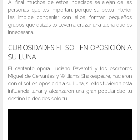
Al final muchos de estos indecisos se alejan de las
personas que les importan, porque su pelea interior
les impide congeniar con ellos, forman pequeños
grupos que quizás lo lleven a cruzar una lucha que es
innecesaria.
CURIOSIDADES EL SOL EN OPOSICIÓN A
SU LUNA
El cantante opera Luciano Pavarotti y los escritores
Miguel de Cervantes y Williams Shakespeare, nacieron
con el sol en oposición a su Luna, si ellos tuvieron esta
influencia lunar y alcanzaron una gran popularidad tu
destino lo decides solo tu.