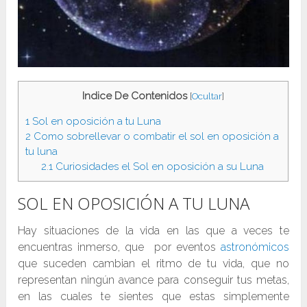
Indice De Contenidos
[
Ocultar
]
1
Sol en oposición a tu Luna
2
Como sobrellevar o combatir el sol en oposición a
tu luna
2.1
Curiosidades el Sol en oposición a su Luna
SOL EN OPOSICIÓN A TU LUNA
Hay situaciones de la vida en las que a veces te
encuentras inmerso, que por eventos
astronómicos
que suceden cambian el ritmo de tu vida, que no
representan ningún avance para conseguir tus metas,
en las cuales te sientes que estas simplemente