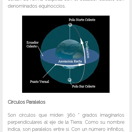
denominados equinoccios.
Círculos Paralelos
Son círculos que miden 360 ° grados imaginarios
perpendiculares al eje de la Tierra. Como su nombre
indica, son paralelos entre sí. Con un número infinitos,