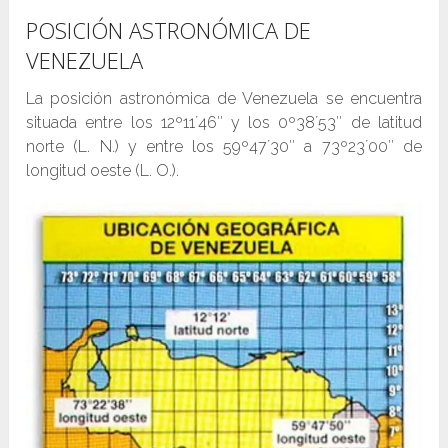
POSICIÓN ASTRONÓMICA DE
VENEZUELA
La posición astronómica de Venezuela se encuentra
situada entre los 12º11´46″ y los 0º38´53″ de latitud
norte (L. N.) y entre los 59º47´30″ a 73º23´00″ de
longitud oeste (L. O.).