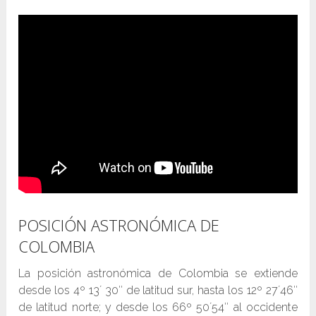
POSICIÓN ASTRONÓMICA DE
COLOMBIA
La posición astronómica de Colombia se extiende
desde los 4º 13´ 30″ de latitud sur, hasta los 12º 27´46″
de latitud norte; y desde los 66º 50´54″ al occidente