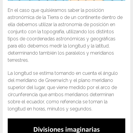
En el caso que quisiéramos saber la posición
astronómica de la Tierra o de un continente dentro de
ella debemos utilizar la astronomía de posición en
conjunto con la topografía, utilizando los distintos
tipos de coordenadas astronómicas y geográficas
para ello debemos medir la longitud y la latitud,
determinando también los paralelos y meridianos
terrestres.
La longitud se estima tomando en cuenta el ángulo
del meridiano de Greenwich y el plano meridiano
superior del lugar, que viene medido por el arco de
circunferencia que ambos meridianos determinan
sobre el ecuador, como referencia se toman la
longitud en horas, minutos y segundos.