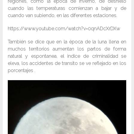
regiones, como la época de inverno, de deshielo
cuando las temperaturas comienzan a bajar y de
cuando van subiendo, en las diferentes estaciones.
https://www.youtube.com/watch?v=0qnADcXrDXw
También se dice que en la época de la luna llena en
muchos territorios aumentan los partos de forma
natural y espontanea, el indice de criminalidad se
eleva, los accidentes de transito se ve reflejado en los
porcentajes .