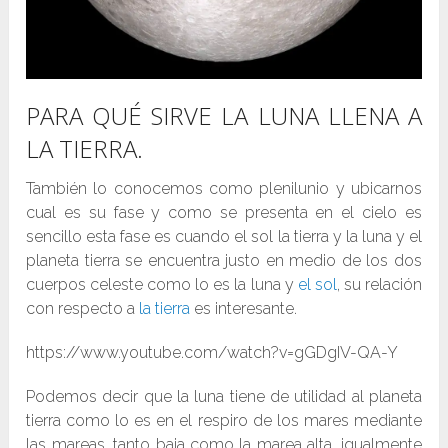
PARA QUÉ SIRVE LA LUNA LLENA A
LA TIERRA.
También lo conocemos como plenilunio y ubicarnos
cual es su fase y como se presenta en el cielo es
sencillo esta fase es cuando el sol la tierra y la luna y el
planeta tierra se encuentra justo en medio de los dos
cuerpos celeste como lo es la luna y
el sol
, su relación
con respecto a
la tierra
es interesante.
https://www.youtube.com/watch?v=gGDgIV-QA-Y
Podemos decir que la luna tiene de utilidad al planeta
tierra como lo es en el respiro de los mares mediante
las mareas, tanto baja como la marea alta, igualmente