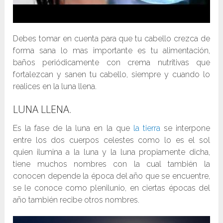
Debes tomar en cuenta para que tu cabello crezca de
forma sana lo mas importante es tu alimentación,
baños periódicamente con crema nutritivas que
fortalezcan y sanen tu cabello, siempre y cuando lo
realices en la luna llena.
LUNA LLENA.
Es la fase de la luna en la que
la tierra
se interpone
entre los dos cuerpos celestes como lo es el sol
quien ilumina a la luna y la luna propiamente dicha,
tiene muchos nombres con la cual también la
conocen depende la época del año que se encuentre,
se le conoce como plenilunio, en ciertas épocas del
año también recibe otros nombres.