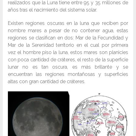
realizados que la Luna tiene entre 95 y 35 millones de
años tras el nacimiento del sistema solar.
Existen regiones oscuras en la luna que reciben por
nombre mares a pesar de no contener agua, estas
regiones se clasifican en dos: Mar de la Fecundidad y
Mar de la Serenidad territorio en el cual por primera
vez el hombre piso la luna, estos mares son planicies
con poca cantidad de cráteres, el resto de la superficie
lunar no es tan oscura, es más brillante y se
encuentran las regiones montañosas y superficies
altas con gran cantidad de cráteres.