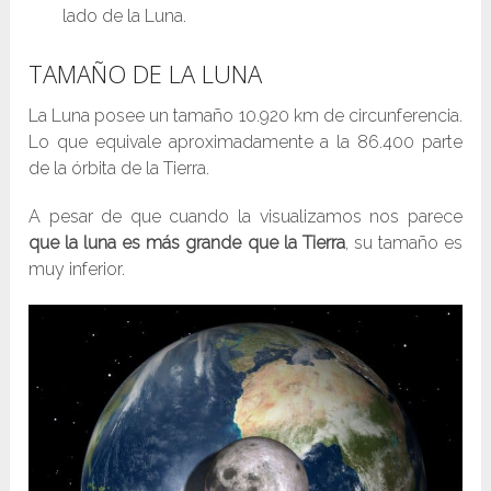
lado de la Luna.
TAMAÑO DE LA LUNA
La Luna posee un tamaño 10.920 km de circunferencia.
Lo que equivale aproximadamente a la 86.400 parte
de la órbita de la Tierra.
A pesar de que cuando la visualizamos nos parece
que la luna es más grande que la Tierra
, su tamaño es
muy inferior.