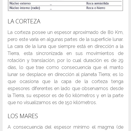
LA CORTEZA
La corteza posee un espesor aproximado de 80 Km,
pero este varia en algunas partes de la superficie lunar.
La cara de la luna que siempre está en dirección a la
Tierra, esta sincronizada en sus movimientos de
rotación y translación, por lo cual duración es de 29
días, lo que trae como consecuencia que el manto
lunar se desplace en dirección al planeta Tierra; es lo
que ocasiona que la capa de la corteza tenga
espesores diferentes en lado que observamos desde
la Tierra, su espesor es de 60 kilómetros y en la parte
que no visualizamos es de 150 kilómetros.
LOS MARES
A consecuencia del espesor mínimo el magma (de