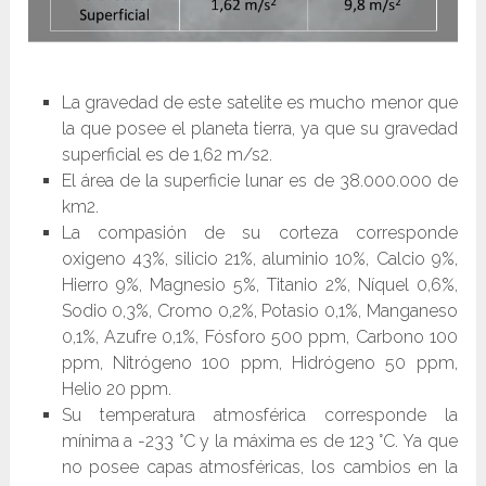
La gravedad de este satelite es mucho menor que
la que posee el planeta tierra, ya que su gravedad
superficial es de 1,62 m/s
2
.
El área de la superficie lunar es de 38.000.000 de
km
2
.
La compasión de su corteza corresponde
oxigeno 43%, silicio 21%, aluminio 10%, Calcio 9%,
Hierro 9%, Magnesio 5%, Titanio 2%, Níquel 0,6%,
Sodio 0,3%, Cromo 0,2%, Potasio 0,1%, Manganeso
0,1%, Azufre 0,1%, Fósforo 500 ppm, Carbono 100
ppm, Nitrógeno 100 ppm, Hidrógeno 50 ppm,
Helio 20 ppm.
Su temperatura atmosférica corresponde la
mínima a -233 °C y la máxima es de 123 °C. Ya que
no posee capas atmosféricas, los cambios en la