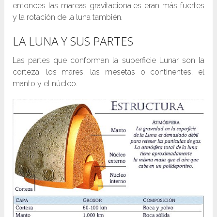
entonces las mareas gravitacionales eran más fuertes
y la rotación de la luna también.
LA LUNA Y SUS PARTES
Las partes que conforman la superficie Lunar son la
corteza, los mares, las mesetas o continentes, el
manto y el núcleo.