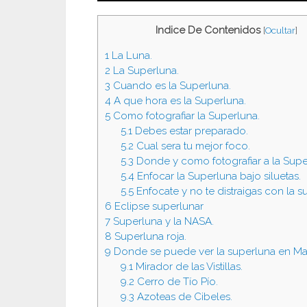
Indice De Contenidos
[
Ocultar
]
1
La Luna.
2
La Superluna.
3
Cuando es la Superluna.
4
A que hora es la Superluna.
5
Como fotografiar la Superluna.
5.1
Debes estar preparado.
5.2
Cual sera tu mejor foco.
5.3
Donde y como fotografiar a la Supe
5.4
Enfocar la Superluna bajo siluetas.
5.5
Enfocate y no te distraigas con la s
6
Eclipse superlunar
7
Superluna y la NASA.
8
Superluna roja.
9
Donde se puede ver la superluna en Ma
9.1
Mirador de las Vistillas.
9.2
Cerro de Tío Pío.
9.3
Azoteas de Cibeles.