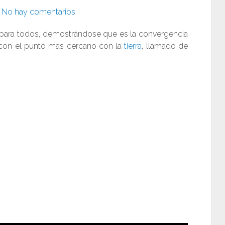
No hay comentarios
 para todos, demostrándose que es la convergencia
con el punto mas cercano con la
tierra
, llamado de