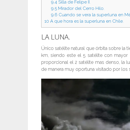
9.4
Silla de Felipe II.
9.5
Mirador del Cerro Hilo.
9.6
Cuando se vera la superluna en Mé
10
A que hora es la superluna en Chile.
LA LUNA.
Único satélite natural que órbita sobre la t
km, siendo este el 5 satélite con mayor
proporcional el 2 satélite mas denso, la l
de manera muy oportuna visitado por los