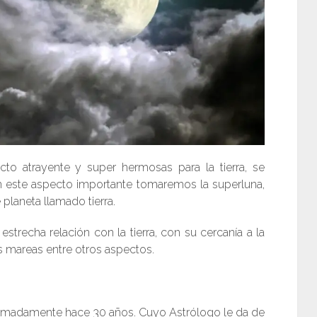
to atrayente y super hermosas para la tierra, se
en este aspecto importante tomaremos la superluna,
 planeta llamado tierra.
strecha relación con la tierra, con su cercanía a la
as mareas entre otros aspectos.
oximadamente hace 30 años. Cuyo Astrólogo le da de