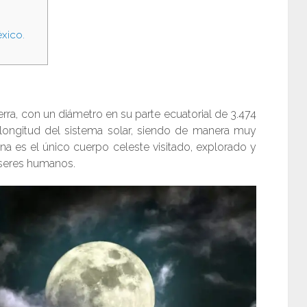
xico.
ierra, con un diámetro en su parte ecuatorial de 3.474
 longitud del sistema solar, siendo de manera muy
una es el único cuerpo celeste visitado, explorado y
 seres humanos.