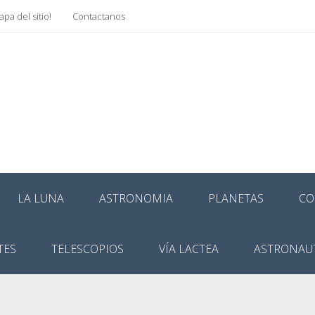
pa del sitio!
Contactanos
LA LUNA
ASTRONOMIA
PLANETAS
CO
TES
TELESCOPIOS
VÍA LACTEA
ASTRONAU