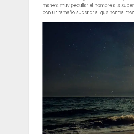
manera muy peculiar el nombre a la supe
con un tamaño superior al que normalment