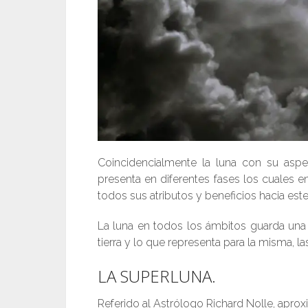
Coincidencialmente la luna con su aspec
presenta en diferentes fases los cuales 
todos sus atributos y beneficios hacia este
La luna en todos los ámbitos guarda una e
tierra y lo que representa para la misma, l
LA SUPERLUNA.
Referido al Astrólogo Richard Nolle, apr