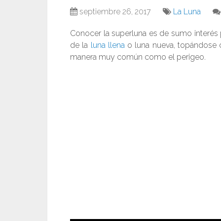
septiembre 26, 2017
La Luna
Conocer la superluna es de sumo interés
de la
luna llena
o luna nueva, topándose 
manera muy común como el perigeo.