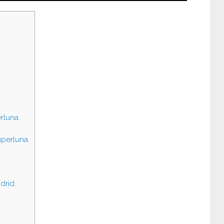
rluna.
uperluna.
drid.