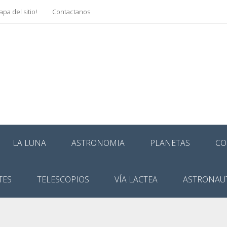
pa del sitio!
Contactanos
LA LUNA
ASTRONOMIA
PLANETAS
CO
TES
TELESCOPIOS
VÍA LACTEA
ASTRONAU