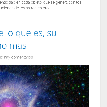
enticidad en cada objeto que se genera con los
uciones de los astros en pro …
 lo que es, su
cho mas
o hay comentarios