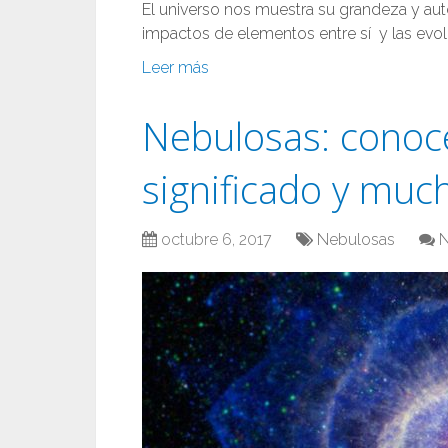
El universo nos muestra su grandeza y aut
impactos de elementos entre sí y las evol
Leer más
Nebulosas: conoce
significado y mu
octubre 6, 2017
Nebulosas
N