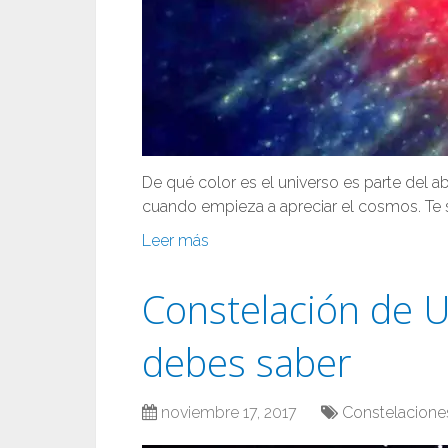
De qué color es el universo es parte del 
cuando empieza a apreciar el cosmos. Te
Leer más
Constelación de U
debes saber
noviembre 17, 2017
Constelacione