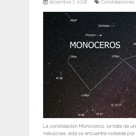
diciembre 7, 2018
Constelaciones
La constelación Monoceros, se trata de u
nebulosas, esta se encuentra rodeada por 