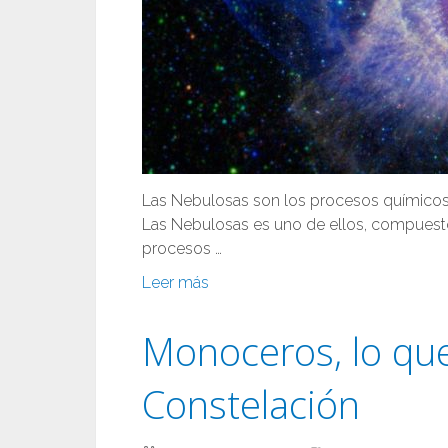
Las Nebulosas son los procesos químicos,
Las Nebulosas es uno de ellos, compuesto
procesos …
Leer más
Monoceros, lo qu
Constelación