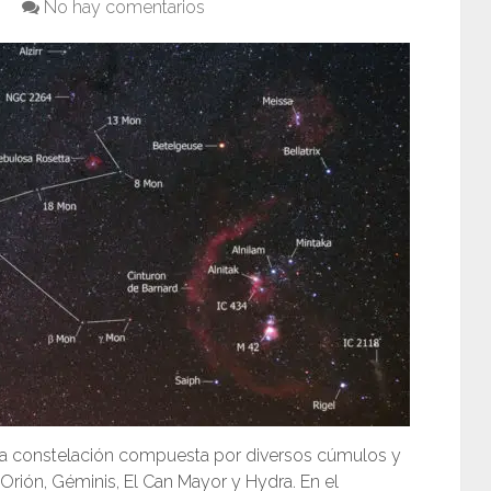
No hay comentarios
na constelación compuesta por diversos cúmulos y
Orión, Géminis, El Can Mayor y Hydra. En el