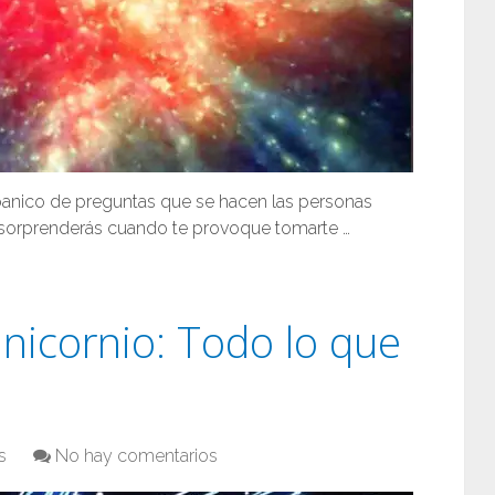
abanico de preguntas que se hacen las personas
 sorprenderás cuando te provoque tomarte …
nicornio: Todo lo que
s
No hay comentarios