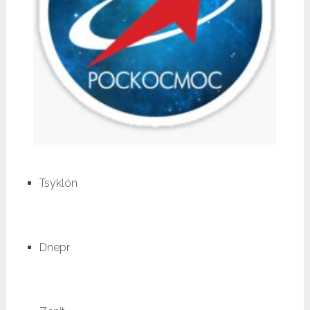
Tsyklón
Dnepr