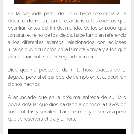
En la segunda parte del libro hace referencia a la
doctrina del milenarismo, el anticristo, los eventos que
ocurrirán antes del fin del mundo, de los 144.000 que
tomaran el reino de los cielos, hace también referencia
a los diferentes eventos relacionados con eclipses
lunares que ocurrieron en la Primera Venida y a los que
precederán antes de la Segunda Venida.
Dice que no posee el día ni la hora exactas de la
llegada, pero si el periodo de tiempo en cual ocurrirán
dichos hechos.
A anunciado que en la próxima entrega de su libro
podrá detallar que dios ha dado a conocer a través de
sus profetas y señales el año, el mes y la semana pero
que se reservara el día y la hora.