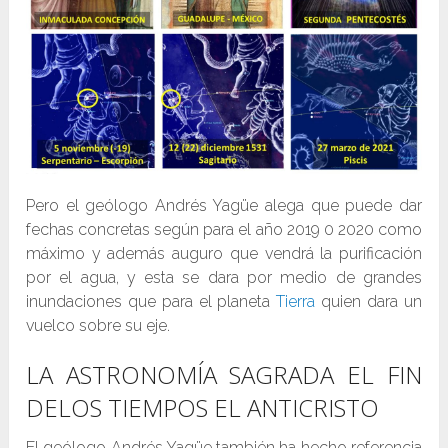
Pero el geólogo Andrés Yagüe alega que puede dar
fechas concretas según para el año 2019 0 2020 como
máximo y además auguro que vendrá la purificación
por el agua, y esta se dara por medio de grandes
inundaciones que para el planeta
Tierra
quien dara un
vuelco sobre su eje.
LA ASTRONOMÍA SAGRADA EL FIN
DELOS TIEMPOS EL ANTICRISTO
El geólogo Andrés Yagüe también ha hecho referencia