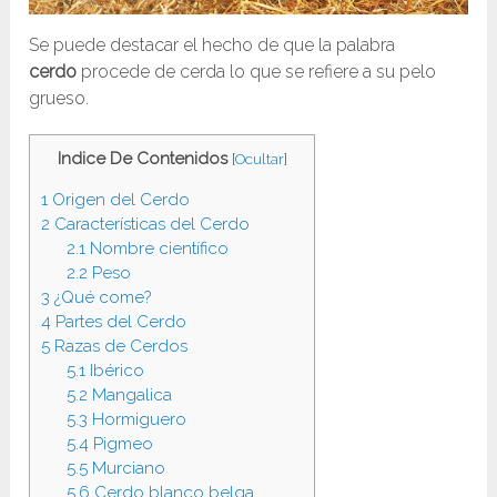
Se puede destacar el hecho de que la palabra
cerdo
procede de cerda lo que se refiere a su pelo
grueso.
Indice De Contenidos
[
Ocultar
]
1
Origen del Cerdo
2
Características del Cerdo
2.1
Nombre científico
2.2
Peso
3
¿Qué come?
4
Partes del Cerdo
5
Razas de Cerdos
5.1
Ibérico
5.2
Mangalica
5.3
Hormiguero
5.4
Pigmeo
5.5
Murciano
5.6
Cerdo blanco belga