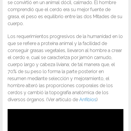
se convirtió en un animal dócil, calmado. El hombre
comprendió que el cerdo era su mejor fuente de
grasa, el peso es equilibrio entre las dos Mitades de su
cuerpo.
Los requerimientos progresivos de la humanidad en lo
que se refiere a proteína animal y la facilidad de
conseguir grasas vegetales, llevaron al hombre a crear
el cerdo e, cual se caracteriza por jamón carnudo,
cuerpo largo y cabeza liviana; de tal manera que, el
70% de su peso lo forma la parte posterior en
resumen mediante selección y mejoramiento, el
hombre alteró las proporciones corporales de los
cerdos y cambió la topografía anatómica de los
diversos órganos. (Ver artículo de
Anfibios
)