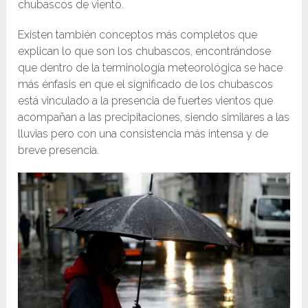
chubascos de viento.
Existen también conceptos más completos que
explican lo que son los chubascos, encontrándose
que dentro de la terminología meteorológica se hace
más énfasis en que el significado de los chubascos
está vinculado a la presencia de fuertes vientos que
acompañan a las precipitaciones, siendo similares a las
lluvias pero con una consistencia más intensa y de
breve presencia.