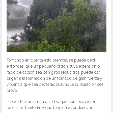
Tomando en cuenta esta premisa, se puede decir
entonces, que un pequeño ciclón cuya extensión o
radio de acción sea con giros reducidos, puede dar
origen a la formación de un tornado de gran fuerza y
violencia que sea devastador aunque su duración sea
breve.
En cambio, un cumulonimbo que conlleve cierta
extensión territorial y que tenga mayor duración,