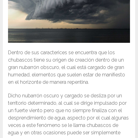
Dentro de sus caracterices se encuentra que los
chubascos tiene su origen de creación dentro de un
gran nubarrón obscuro, el cual está cargado de gran
humedad, elementos que suelen estar de manifiesto
en el horizonte de manera repentina.
Dicho nubarrón oscuro y cargado se desliza por un
territorio determinado, al cual se dirige impulsado por
un fuerte viento pero que no siempre finaliza con el
desprendimiento de agua, aspecto por el cual algunas
veces a este fenómeno se le llama chubascos de
agua y en otras ocasiones puede ser simplemente