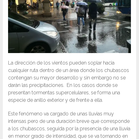
La dirección de los vientos pueden soplar hacia
cualquier ruta dentro de un área donde los chubascos
contengan su mayor desarrollo y sin embargo no se
darán las precipitaciones. En los casos donde se
presentan tormentas supercelulares, se forma una
especie de anillo exterior y de frente a ella.
Este fenómeno va cargado de unas lluvias muy
intensas pero de una duración breve que corresponde
a los chubascos, seguida por la presencia de una lluvia
en menor grado de intensidad, que se va tornando en