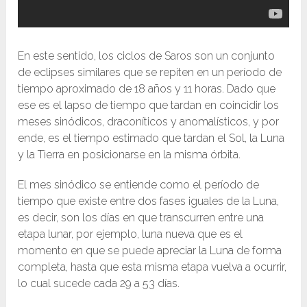
En este sentido, los ciclos de Saros son un conjunto
de eclipses similares que se repiten en un período de
tiempo aproximado de 18 años y 11 horas. Dado que
ese es el lapso de tiempo que tardan en coincidir los
meses sinódicos, draconíticos y anomalísticos, y por
ende, es el tiempo estimado que tardan el Sol, la Luna
y la Tierra en posicionarse en la misma órbita.
El mes sinódico se entiende como el período de
tiempo que existe entre dos fases iguales de la Luna,
es decir, son los días en que transcurren entre una
etapa lunar, por ejemplo, luna nueva que es el
momento en que se puede apreciar la Luna de forma
completa, hasta que esta misma etapa vuelva a ocurrir,
lo cual sucede cada 29 a 53 días.