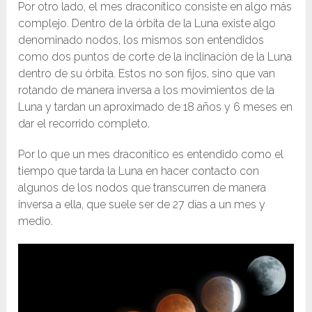
Por otro lado, el mes draconítico consiste en algo más
complejo. Dentro de la órbita de la Luna existe algo
denominado nodos, los mismos son entendidos
como dos puntos de corte de la inclinación de la Luna
dentro de su órbita. Estos no son fijos, sino que van
rotando de manera inversa a los movimientos de la
Luna y tardan un aproximado de 18 años y 6 meses en
dar el recorrido completo.
Por lo que un mes draconítico es entendido como el
tiempo que tarda la Luna en hacer contacto con
algunos de los nodos que transcurren de manera
inversa a ella, que suele ser de 27 días a un mes y
medio.