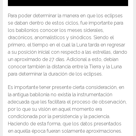
Para poder determinar la manera en que los eclipses
se daban dentro de estos ciclos, fue importante para
los babilonios conocer los meses siderales,
dracónicos, anomalísticos y sinódicos. Siendo el
primero, el tiempo en el cual la Luna tarda en regresar
a su posición inicial con respecto a las estrellas, dando
un aproximado de 27 días. Adicional a esto, debían
conocer también la distancia entre la Tierra y la Luna
para determinar la duración de los eclipses.
Es importante tener presente cierta consideración, en
la antigua babilonia no existía la instrumentación
adecuada que les facilitara el proceso de observación,
por lo que su visión en aquel momento era
condicionada por la persistencia y la paciencia.
Haciendo de esta forma, que los datos presentados
en aquella época fueran solamente aproximaciones.