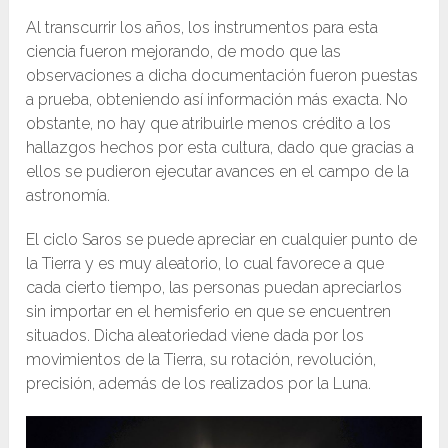
Al transcurrir los años, los instrumentos para esta
ciencia fueron mejorando, de modo que las
observaciones a dicha documentación fueron puestas
a prueba, obteniendo así información más exacta. No
obstante, no hay que atribuirle menos crédito a los
hallazgos hechos por esta cultura, dado que gracias a
ellos se pudieron ejecutar avances en el campo de la
astronomía.
El ciclo Saros se puede apreciar en cualquier punto de
la Tierra y es muy aleatorio, lo cual favorece a que
cada cierto tiempo, las personas puedan apreciarlos
sin importar en el hemisferio en que se encuentren
situados. Dicha aleatoriedad viene dada por los
movimientos de la Tierra, su rotación, revolución,
precisión, además de los realizados por la Luna.