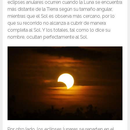
eclipses anulares ocurren cuando la Luna se encuentra
más distante de la Tierra según su tamaño angular,
mientras que el Sol es observa más cercano, por lo
que su recorrido no alcanza a cubrir de manera
completa al Sol. Y los totales, tal como lo dice su
nombre, ocultan perfectamente al Sol.
Por otro lado, los eclipses lunares se reparten en el