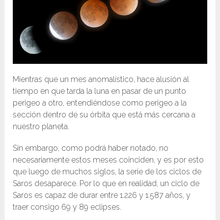
Mientras que un mes anomalístico, hace alusión al
tiempo en que tarda la luna en pasar de un punto
perigeo a otro, entendiéndose como perigeo a la
sección dentro de su órbita que está más cercana a
nuestro planeta.
Sin embargo, como podrá haber notado, no
necesariamente estos meses coinciden, y es por esto
que luego de muchos siglos, la serie de los ciclos de
Saros desaparece. Por lo que en realidad, un ciclo de
Saros es capaz de durar entre 1.226 y 1.587 años, y
traer consigo 69 y 89 eclipses.