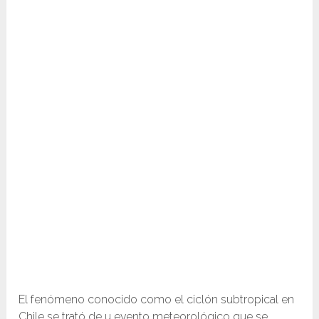
El fenómeno conocido como el ciclón subtropical en
Chile se trató de u evento meteorológico que se