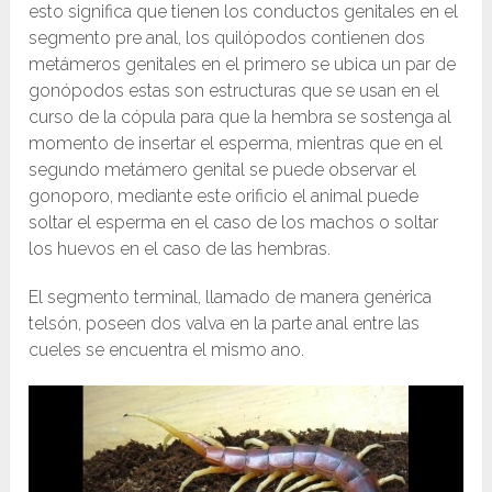
esto significa que tienen los conductos genitales en el
segmento pre anal, los quilópodos contienen dos
metámeros genitales en el primero se ubica un par de
gonópodos estas son estructuras que se usan en el
curso de la cópula para que la hembra se sostenga al
momento de insertar el esperma, mientras que en el
segundo metámero genital se puede observar el
gonoporo, mediante este orificio el animal puede
soltar el esperma en el caso de los machos o soltar
los huevos en el caso de las hembras.
El segmento terminal, llamado de manera genérica
telsón, poseen dos valva en la parte anal entre las
cueles se encuentra el mismo ano.