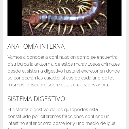
ANATOMÍA INTERNA
Vamos a conocer a continuación como se encuentra
distribuida la anatomía de estos maravillosos animales,
desde el sistema digestivo hasta el excretor en donde
se conocerán las características de cada uno de los
mismos, descubre sobre estas cualidades ahora.
SISTEMA DIGESTIVO
El sistema digestivo de los quilópodos está
constituido por diferentes fracciones contiene un
intestino anterior otro posterior y uno medio de igual