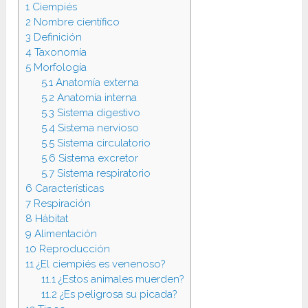
1
Ciempiés
2
Nombre científico
3
Definición
4
Taxonomía
5
Morfología
5.1
Anatomía externa
5.2
Anatomía interna
5.3
Sistema digestivo
5.4
Sistema nervioso
5.5
Sistema circulatorio
5.6
Sistema excretor
5.7
Sistema respiratorio
6
Características
7
Respiración
8
Hábitat
9
Alimentación
10
Reproducción
11
¿El ciempiés es venenoso?
11.1
¿Estos animales muerden?
11.2
¿Es peligrosa su picada?