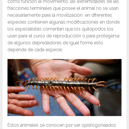
como función el movimiento, las extremidades de las
fracciones terminales que posee el animal no se usan
necesariamente para la movilización en diferentes
especies contienen algunas modificaciones en donde
los especialistas comentan que los quilópodos los
usan para el curso de reproducción o para protegerse
de algunos depredadores de igual forma esto
depende de cada especie.
Estos animales se conocen por ser opistogoneados