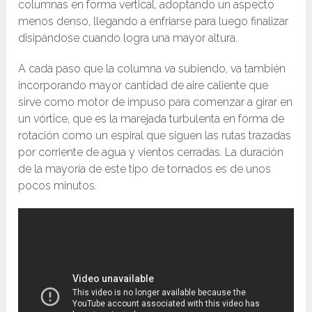
columnas en forma vertical, adoptando un aspecto
menos denso, llegando a enfriarse para luego finalizar
disipándose cuando logra una mayor altura.
A cada paso que la columna va subiendo, va también
incorporando mayor cantidad de aire caliente que
sirve como motor de impuso para comenzar a girar en
un vórtice, que es la marejada turbulenta en forma de
rotación como un espiral que siguen las rutas trazadas
por corriente de agua y vientos cerradas. La duración
de la mayoría de este tipo de tornados es de unos
pocos minutos.