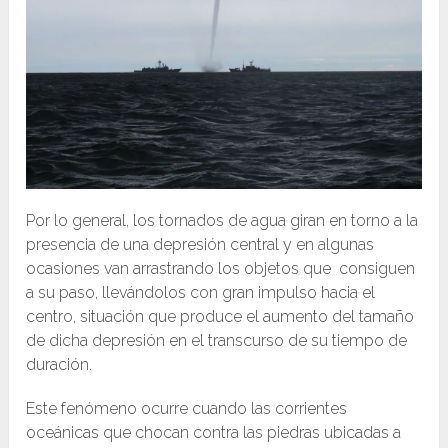
Por lo general, los tornados de agua giran en torno a la
presencia de una depresión central y en algunas
ocasiones van arrastrando los objetos que consiguen
a su paso, llevándolos con gran impulso hacia el
centro, situación que produce el aumento del tamaño
de dicha depresión en el transcurso de su tiempo de
duración.
Este fenómeno ocurre cuando las corrientes
oceánicas que chocan contra las piedras ubicadas a