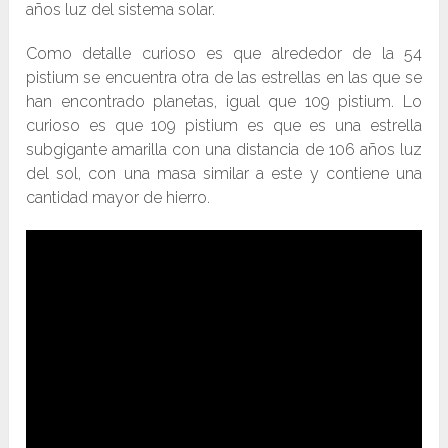
años luz del sistema solar.
Como detalle curioso es que alrededor de la 54
pistium se encuentra otra de las estrellas en las que se
han encontrado planetas, igual que 109 pistium. Lo
curioso es que 109 pistium es que es una estrella
subgigante amarilla con una distancia de 106 años luz
del sol, con una masa similar a este y contiene una
cantidad mayor de hierro.