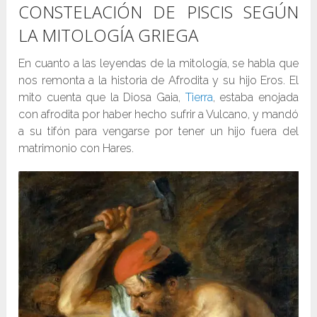
CONSTELACIÓN DE PISCIS SEGÚN
LA MITOLOGÍA GRIEGA
En cuanto a las leyendas de la mitología, se habla que
nos remonta a la historia de Afrodita y su hijo Eros. El
mito cuenta que la Diosa Gaia,
Tierra
, estaba enojada
con afrodita por haber hecho sufrir a Vulcano, y mandó
a su tifón para vengarse por tener un hijo fuera del
matrimonio con Hares.