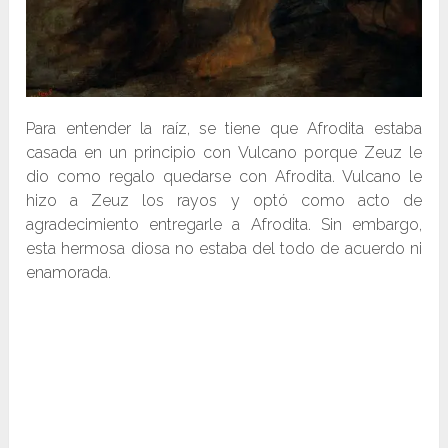
Para entender la raíz, se tiene que Afrodita estaba
casada en un principio con Vulcano porque Zeuz le
dio como regalo quedarse con Afrodita. Vulcano le
hizo a Zeuz los rayos y optó como acto de
agradecimiento entregarle a Afrodita. Sin embargo,
esta hermosa diosa no estaba del todo de acuerdo ni
enamorada.