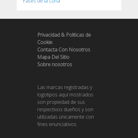
Fases de la Luna
Privacidad & Politicas de
Cookie.
Contacta Con Nosotros
Mapa Del Sitio
Sobre nosotros
Las marcas registradas y
logotipos aquí mostrados
son propiedad de sus
respectivos dueños y son
utilizadas únicamente con
fines enunciativos.