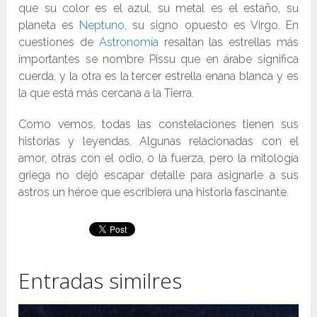
que su color es el azul, su metal es el estaño, su
planeta es
Neptuno
, su signo opuesto es Virgo. En
cuestiones de
Astronomía
resaltan las estrellas más
importantes se nombre Pissu que en árabe significa
cuerda, y la otra es la tercer estrella enana blanca y es
la que está más cercana a la Tierra.
Como vemos, todas las constelaciones tienen sus
historias y leyendas. Algunas relacionadas con el
amor, otras con el odio, o la fuerza, pero la mitología
griega no dejó escapar detalle para asignarle a sus
astros un héroe que escribiera una historia fascinante.
Entradas similres