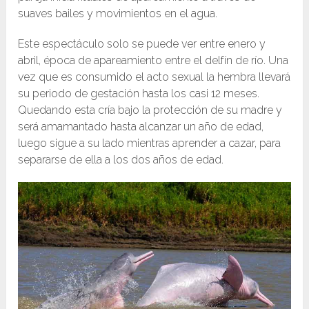
suaves bailes y movimientos en el agua.
Este espectáculo solo se puede ver entre enero y
abril, época de apareamiento entre el delfín de río. Una
vez que es consumido el acto sexual la hembra llevará
su periodo de gestación hasta los casi 12 meses.
Quedando esta cría bajo la protección de su madre y
será amamantado hasta alcanzar un año de edad,
luego sigue a su lado mientras aprender a cazar, para
separarse de ella a los dos años de edad.