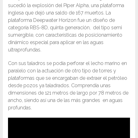
sucedió la explosión del Piper Alpha, una plataforma
inglesa que dejó una saldo de 167 muertos. La
plataforma Deepwater Horizon fue un diseño de
categoría RBS-8D, quinta generación, del tipo semi
sumergible, con características de posicionamiento
dinámico especial para aplicar en las aguas
ultraprofundas.
Con sus taladros se podía perforar el lecho marino en
paralelo con la actuación de otro tipo de torres y
plataformas que se encargaban de extraer el petróleo
desde pozos ya taladrados. Comprendía unas
dimensiones de 121 metros de largo por 78 metros de
ancho, siendo así una de las más grandes en aguas
profundas.