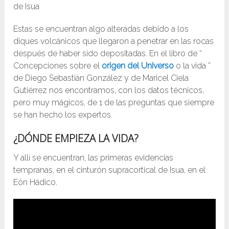
Estas se encuentran algo alteradas debido a los
diques volcánicos que llegaron a penetrar en las rocas
después de haber sido depositadas. En el libro de “
Concepciones sobre el
origen del Universo
o la vida ”
de Diego Sebastián González y de Maricel Ciela
Gutiérrez nos encontramos, con los datos técnicos,
pero muy mágicos, de 1 de las preguntas que siempre
se han hecho los expertos.
¿DÓNDE EMPIEZA LA VIDA?
Y allí se encuentran, las primeras evidencias
tempranas, en el cinturón supracortical de Isua, en el
Eón Hádico.