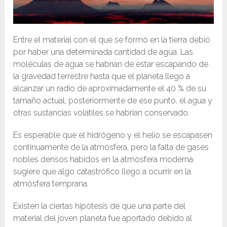
Entre el material con el que se formó en la tierra debió
por haber una determinada cantidad de agua. Las
moléculas de agua se habrían de estar escapando de
la gravedad terrestre hasta que el planeta llego a
alcanzar un radio de aproximadamente el 40 % de su
tamaño actual; posteriormente de ese punto, el agua y
otras sustancias volátiles se habrían conservado.
Es esperable que el hidrógeno y el helio se escapasen
continuamente de la atmósfera, pero la falta de gases
nobles densos habidos en la atmósfera moderna
sugiere que algo catastrófico llego a ocurrir en la
atmósfera temprana.
Existen la ciertas hipótesis de que una parte del
material del joven planeta fue aportado debido al