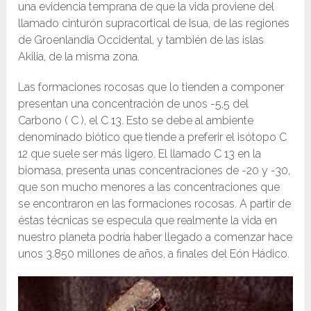
una evidencia temprana de que la vida proviene del
llamado cinturón supracortical de Isua, de las regiones
de Groenlandia Occidental, y también de las islas
Akilia, de la misma zona.
Las formaciones rocosas que lo tienden a componer
presentan una concentración de unos -5,5 del
Carbono ( C ), el C 13. Esto se debe al ambiente
denominado biótico que tiende a preferir el isótopo C
12 que suele ser más ligero. El llamado C 13 en la
biomasa, presenta unas concentraciones de -20 y -30,
que son mucho menores a las concentraciones que
se encontraron en las formaciones rocosas. A partir de
éstas técnicas se especula que realmente la vida en
nuestro planeta podría haber llegado a comenzar hace
unos 3.850 millones de años, a finales del Eón Hádico.