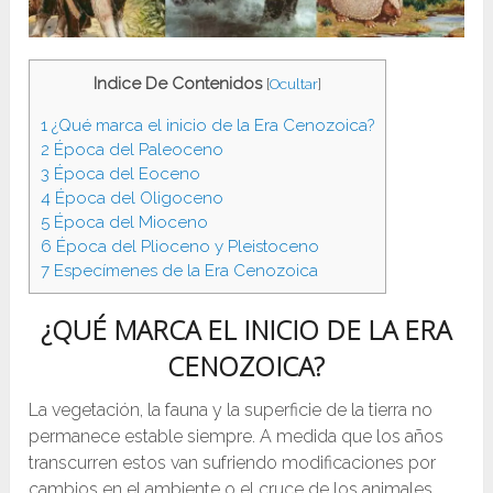
Indice De Contenidos
[
Ocultar
]
1
¿Qué marca el inicio de la Era Cenozoica?
2
Época del Paleoceno
3
Época del Eoceno
4
Época del Oligoceno
5
Época del Mioceno
6
Época del Plioceno y Pleistoceno
7
Especímenes de la Era Cenozoica
¿QUÉ MARCA EL INICIO DE LA ERA
CENOZOICA?
La vegetación, la fauna y la superficie de la tierra no
permanece estable siempre. A medida que los años
transcurren estos van sufriendo modificaciones por
cambios en el ambiente o el cruce de los animales.