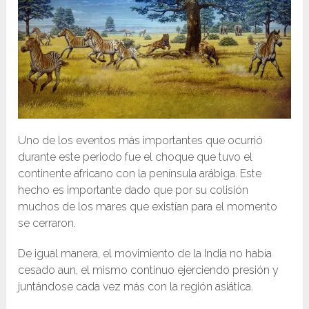
Uno de los eventos más importantes que ocurrió
durante este periodo fue el choque que tuvo el
continente africano con la península arábiga. Este
hecho es importante dado que por su colisión
muchos de los mares que existían para el momento
se cerraron.
De igual manera, el movimiento de la India no había
cesado aun, el mismo continuo ejerciendo presión y
juntándose cada vez más con la región asiática.