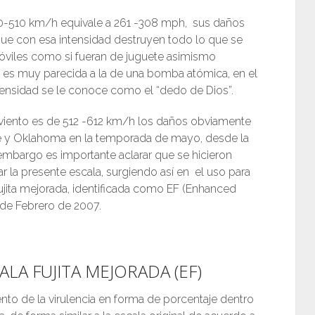
420-510 km/h equivale a 261 -308 mph, sus daños
ue con esa intensidad destruyen todo lo que se
óviles como si fueran de juguete asimismo
ía es muy parecida a la de una bomba atómica, en el
tensidad se le conoce como el “dedo de Dios”.
l viento es de 512 -612 km/h los daños obviamente
ore y Oklahoma en la temporada de mayo, desde la
embargo es importante aclarar que se hicieron
r la presente escala, surgiendo así en el uso para
ujita mejorada, identificada como EF (Enhanced
1 de Febrero de 2007.
LA FUJITA MEJORADA (EF)
ento de la virulencia en forma de porcentaje dentro