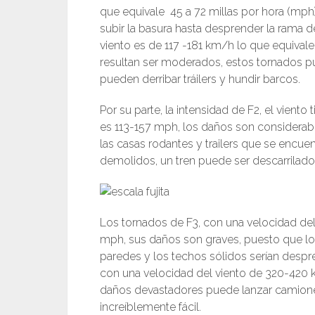
que equivale 45 a 72 millas por hora (mp
subir la basura hasta desprender la rama de
viento es de 117 -181 km/h lo que equivale
resultan ser moderados, estos tornados pu
pueden derribar tráilers y hundir barcos.
Por su parte, la intensidad de F2, el vient
es 113-157 mph, los daños son considerabl
las casas rodantes y trailers que se encu
demolidos, un tren puede ser descarrilado
Los tornados de F3, con una velocidad de
mph, sus daños son graves, puesto que lo
paredes y los techos sólidos serían despr
con una velocidad del viento de 320-420
daños devastadores puede lanzar camione
increíblemente fácil.