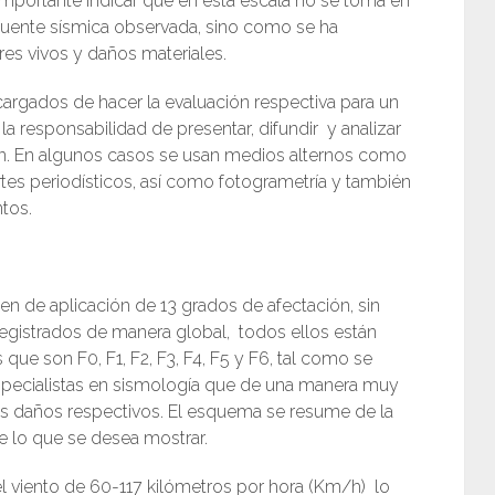
importante indicar que en esta escala no se toma en
a fuente sísmica observada, sino como se ha
res vivos y daños materiales.
argados de hacer la evaluación respectiva para un
 responsabilidad de presentar, difundir y analizar
ón. En algunos casos se usan medios alternos como
rtes periodísticos, así como fotogrametría y también
tos.
en de aplicación de 13 grados de afectación, sin
gistrados de manera global, todos ellos están
que son F0, F1, F2, F3, F4, F5 y F6, tal como se
specialistas en sismología que de una manera muy
 los daños respectivos. El esquema se resume de la
de lo que se desea mostrar.
el viento de 60-117 kilómetros por hora (Km/h) lo