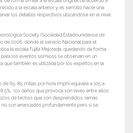
, de forma similar a la escala original de acuerdo a
ecido a la escala anterior y es sencillo hacer una
ervar los detalles respectivos ubicándose en el nivel
eorológica Society (Sociedad Estadounidense de
ro de 2006, donde el servicio Nacional para el
blica la escala Fujita Mejorada, quedando de forma
n para los eventos sísmicos se observan en un
ita que también es utilizada por los expertos en la
o de 65-85 millas por hora (mph) equivale a 105 a
98.5%, los daños que provoca son leves entre ellos:
ozos de techos que son desprendidos, ramas
 no son arrancados profundamente pero si se