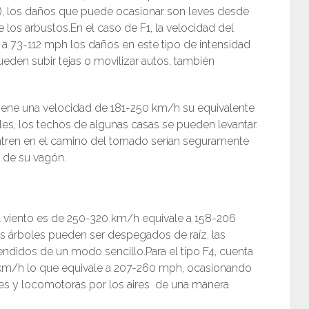
h), los daños que puede ocasionar son leves desde
 los arbustos.En el caso de F1, la velocidad del
 a 73-112 mph los daños en este tipo de intensidad
eden subir tejas o movilizar autos, también
o tiene una velocidad de 181-250 km/h su equivalente
es, los techos de algunas casas se pueden levantar.
entren en el camino del tornado serían seguramente
 de su vagón.
l viento es de 250-320 km/h equivale a 158-206
s árboles pueden ser despegados de raíz, las
endidos de un modo sencillo.Para el tipo F4, cuenta
 km/h lo que equivale a 207-260 mph, ocasionando
s y locomotoras por los aires de una manera