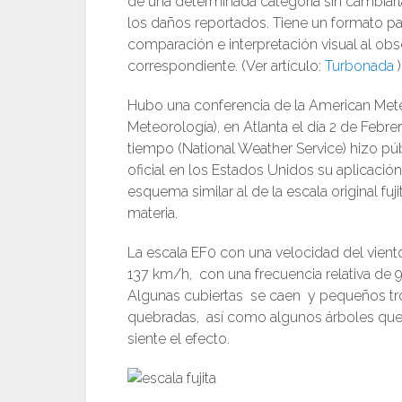
de una determinada categoría sin cambiarla
los daños reportados. Tiene un formato par
comparación e interpretación visual al obs
correspondiente. (Ver artículo:
Turbonada
)
Hubo una conferencia de la American Met
Meteorología), en Atlanta el día 2 de Febre
tiempo (National Weather Service) hizo pú
oficial en los Estados Unidos su aplicació
esquema similar al de la escala original fuj
materia.
La escala EF0 con una velocidad del vient
137 km/h, con una frecuencia relativa de 
Algunas cubiertas se caen y pequeños tr
quebradas, así como algunos árboles que
siente el efecto.