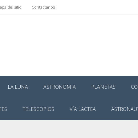
pa del sitio!
Contactanos
LA LUNA
ASTRONOMIA
PLANETAS
CO
TES
TELESCOPIOS
VÍA LACTEA
ASTRONAU