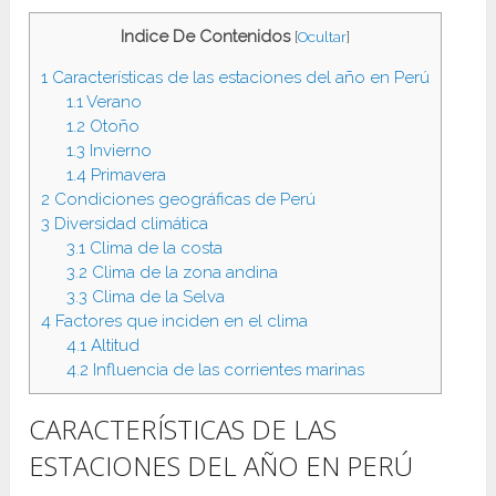
Indice De Contenidos
[
Ocultar
]
1
Características de las estaciones del año en Perú
1.1
Verano
1.2
Otoño
1.3
Invierno
1.4
Primavera
2
Condiciones geográficas de Perú
3
Diversidad climática
3.1
Clima de la costa
3.2
Clima de la zona andina
3.3
Clima de la Selva
4
Factores que inciden en el clima
4.1
Altitud
4.2
Influencia de las corrientes marinas
CARACTERÍSTICAS DE LAS
ESTACIONES DEL AÑO EN PERÚ