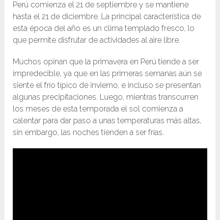
Perú comienza el 21 de septiembre y se mantiene
hasta el 21 de diciembre. La principal característica de
esta época del año es un clima templado fresco, lo
que permite disfrutar de actividades al aire libre.
Muchos opinan que la primavera en Perú tiende a ser
impredecible, ya que en las primeras semanas aún se
siente el frío típico de invierno, e incluso se presentan
algunas precipitaciones. Luego, mientras transcurren
los meses de esta temporada el sol comienza a
calentar para dar paso a unas temperaturas más altas,
sin embargo, las noches tienden a ser frías.