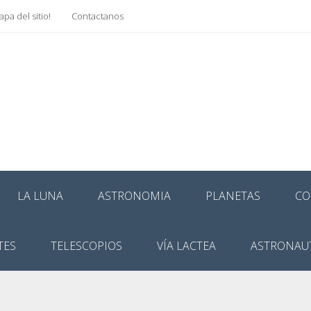
pa del sitio!
Contactanos
LA LUNA
ASTRONOMIA
PLANETAS
CO
TES
TELESCOPIOS
VÍA LACTEA
ASTRONAU