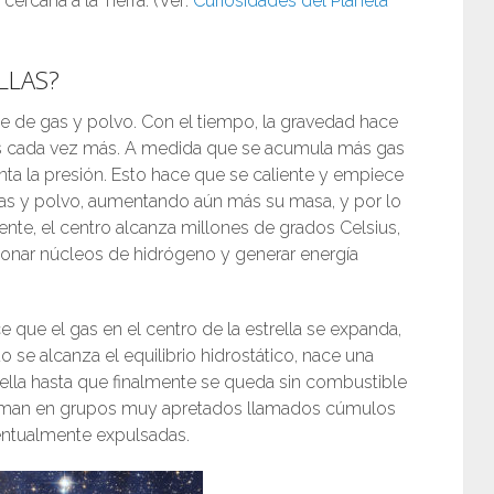
 cercana a la Tierra. (Ver:
Curiosidades del Planeta
LLAS?
e de gas y polvo. Con el tiempo, la gravedad hace
as cada vez más. A medida que se acumula más gas
ta la presión. Esto hace que se caliente y empiece
 gas y polvo, aumentando aún más su masa, y por lo
nte, el centro alcanza millones de grados Celsius,
ionar núcleos de hidrógeno y generar energía
e que el gas en el centro de la estrella se expanda,
 se alcanza el equilibrio hidrostático, nace una
strella hasta que finalmente se queda sin combustible
forman en grupos muy apretados llamados cúmulos
ventualmente expulsadas.