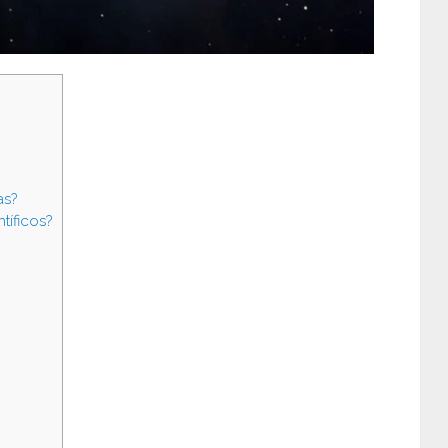
as?
tíficos?