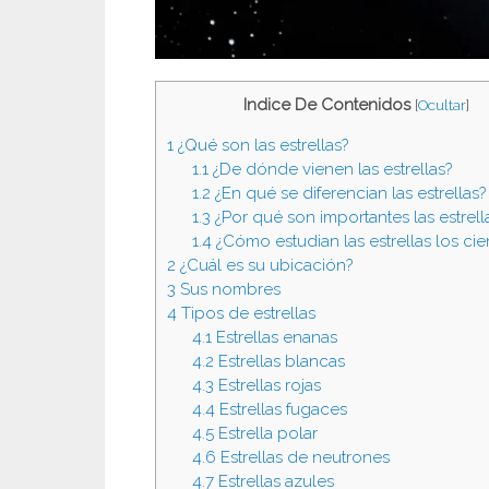
Indice De Contenidos
[
Ocultar
]
1
¿Qué son las estrellas?
1.1
¿De dónde vienen las estrellas?
1.2
¿En qué se diferencian las estrellas?
1.3
¿Por qué son importantes las estrell
1.4
¿Cómo estudian las estrellas los cien
2
¿Cuál es su ubicación?
3
Sus nombres
4
Tipos de estrellas
4.1
Estrellas enanas
4.2
Estrellas blancas
4.3
Estrellas rojas
4.4
Estrellas fugaces
4.5
Estrella polar
4.6
Estrellas de neutrones
4.7
Estrellas azules