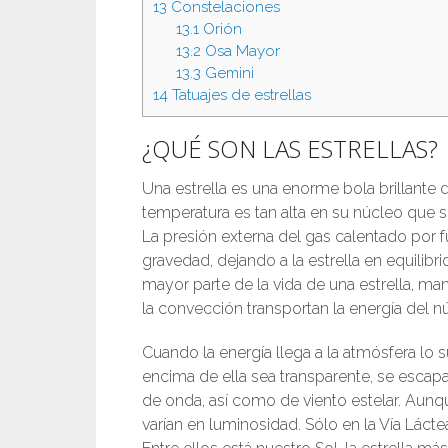
13
Constelaciones
13.1
Orión
13.2
Osa Mayor
13.3
Gemini
14
Tatuajes de estrellas
¿QUÉ SON LAS ESTRELLAS?
Una estrella es una enorme bola brillante 
temperatura es tan alta en su núcleo que s
La presión externa del gas calentado por fu
gravedad, dejando a la estrella en equilibrio
mayor parte de la vida de una estrella, ma
la convección transportan la energía del nú
Cuando la energía llega a la atmósfera lo 
encima de ella sea transparente, se escapa
de onda, así como de viento estelar. Aunqu
varían en luminosidad. Sólo en la Vía Lácte