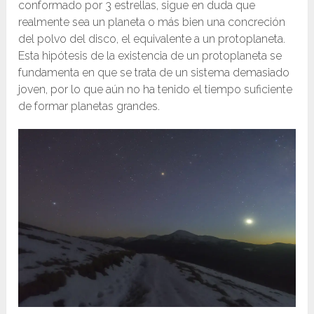
conformado por 3 estrellas, sigue en duda que
realmente sea un planeta o más bien una concreción
del polvo del disco, el equivalente a un protoplaneta.
Esta hipótesis de la existencia de un protoplaneta se
fundamenta en que se trata de un sistema demasiado
joven, por lo que aún no ha tenido el tiempo suficiente
de formar planetas grandes.