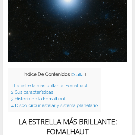
Indice De Contenidos
[
Ocultar
]
1
La estrella más brillante: Fomalhaut
2
Sus características
3
Historia de la Fomalhaut
4
Disco circunestelar y sistema planetario
LA ESTRELLA MÁS BRILLANTE:
FOMALHAUT