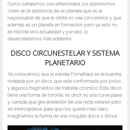
Como señalamos con anterioridad, los astrónomos
creen en la existencia de un planeta que es el
responsable de que la órbita no sea concéntrica y que
además es un planeta en formación, pero ya esto no
es historia sino actualidad y por ello, lo
desarrollaremos más adelante.
DISCO CIRCUNESTELAR Y SISTEMA
PLANETARIO
Ya conocemos que la estrella Fomalhaut se encuentra
rodeada por un disco que está conformado por polvo
y algunos fragmentos de material cósmico. Este disco
tiene una forma de toroide, es decir, es una curva plana
y cerrada que gira alrededor de una recta exterior pero
sin interceptarse, para que nos quede más claro,
imaginemos la forma de una rosquilla dulce o donut.