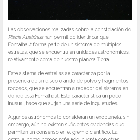
Las observaciones realizadas sobre la constelación de
Piscis Austrinus
han permitido identificar que
Fomalhaut forma parte de un sistema de múltiples
estrellas, que se encuentra en unidades astronómicas,
relativamente cerca de nuestro planeta Tierra.
Este sistema de estrellas se caracteriza por la
presencia de un disco o anillo de polvo y fragmentos
rocosos, que se encuentran alrededor del sistema en
donde está Fomalhaut. Esta característica un poco
inusual, hace que surjan una serie de inquietudes.
Algunos astrónomos lo consideran un exoplaneta, sin
embargo, aún no existen suficientes evidencias que
permitan un consenso en el gremio científico. La
estrella, como hemos señalado, cuenta con otras