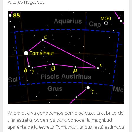
valores negativos.
Ahora que ya conocemos cómo se calcula el brillo de
una estrella, podemos dar a conocer la magnitud
aparente de la estrella Fomalhaut, la cual está estimada