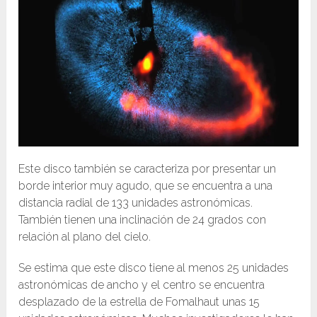
Este disco también se caracteriza por presentar un
borde interior muy agudo, que se encuentra a una
distancia radial de 133 unidades astronómicas.
También tienen una inclinación de 24 grados con
relación al plano del cielo.
Se estima que este disco tiene al menos 25 unidades
astronómicas de ancho y el centro se encuentra
desplazado de la estrella de Fomalhaut ​unas 15