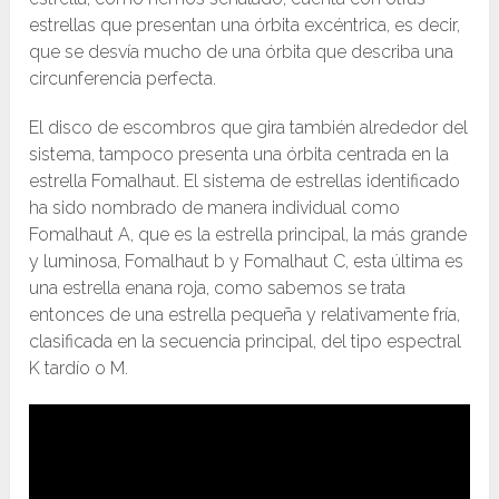
estrellas que presentan una órbita excéntrica, es decir,
que se desvía mucho de una órbita que describa una
circunferencia perfecta.
El disco de escombros que gira también alrededor del
sistema, tampoco presenta una órbita centrada en la
estrella Fomalhaut. El sistema de estrellas identificado
ha sido nombrado de manera individual como
Fomalhaut A, que es la estrella principal, la más grande
y luminosa, Fomalhaut b y Fomalhaut C, esta última es
una estrella enana roja, como sabemos se trata
entonces de una estrella pequeña y relativamente fría,
clasificada en la secuencia principal, del tipo espectral
K tardío o M.