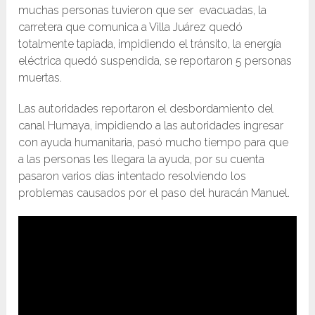
muchas personas tuvieron que ser evacuadas, la
carretera que comunica a Villa Juárez quedó
totalmente tapiada, impidiendo el tránsito, la energía
eléctrica quedó suspendida, se reportaron 5 personas
muertas.
Las autoridades reportaron el desbordamiento del
canal Humaya, impidiendo a las autoridades ingresar
con ayuda humanitaria, pasó mucho tiempo para que
a las personas les llegara la ayuda, por su cuenta
pasaron varios días intentado resolviendo los
problemas causados por el paso del huracán Manuel.