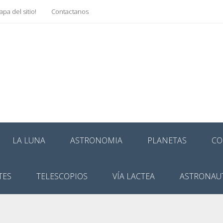
pa del sitio!
Contactanos
LA LUNA
ASTRONOMIA
PLANETAS
CO
TES
TELESCOPIOS
VÍA LACTEA
ASTRONAU