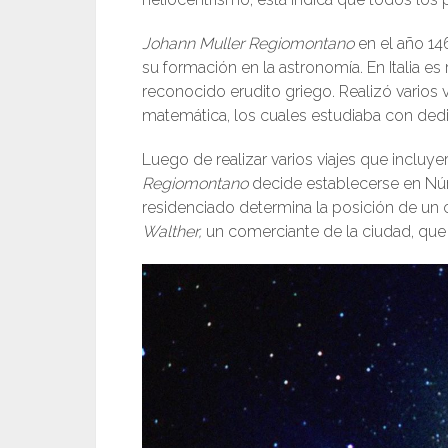
Johann Muller Regiomontano
en el año 146
su formación en la astronomía. En Italia es
reconocido erudito griego. Realizó varios v
matemática, los cuales estudiaba con dedi
Luego de realizar varios viajes que incluye
Regiomontano
decide establecerse en Núre
residenciado determina la posición de un 
Walther,
un comerciante de la ciudad, que 