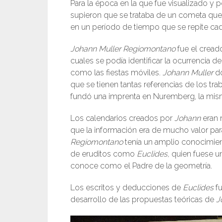
Para la época en la que fue visualizado y
supieron que se trataba de un cometa que t
en un período de tiempo que se repite c
Johann Muller Regiomontano
fue el cread
cuales se podía identificar la ocurrencia de
como las fiestas móviles.
Johann Muller
do
que se tienen tantas referencias de los trab
fundó una imprenta en Nuremberg, la mism
Los calendarios creados por
Johann
eran 
que la información era de mucho valor par
Regiomontano
tenía un amplio conocimien
de eruditos como
Euclides,
quien fuese u
conoce como el Padre de la geometría.
Los escritos y deducciones de
Euclides
fu
desarrollo de las propuestas teóricas de
J