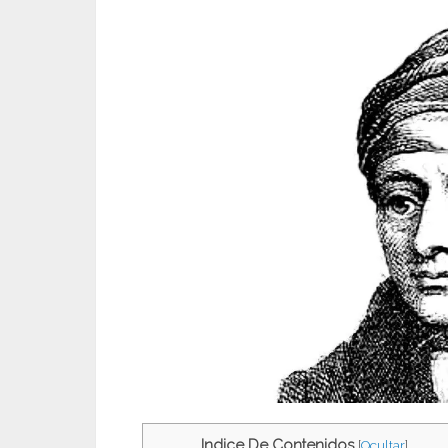
Indice De Contenidos
[
Ocultar
]