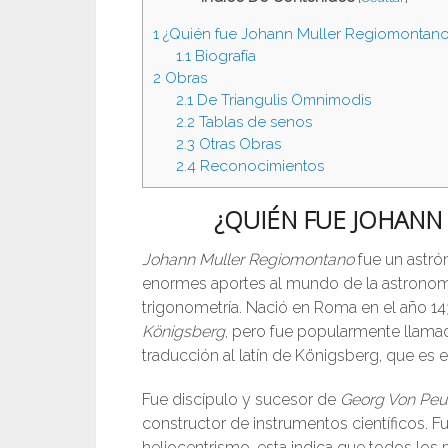
1
¿Quién fue Johann Muller Regiomontan
1.1
Biografía
2
Obras
2.1
De Triangulis Omnimodis
2.2
Tablas de senos
2.3
Otras Obras
2.4
Reconocimientos
¿QUIÉN FUE JOHAN
Johann Muller Regiomontano
fue un astró
enormes aportes al mundo de la astronomí
trigonometría. Nació en Roma en el año 14
Königsberg
, pero fue popularmente llama
traducción al latín de Königsberg, que es 
Fue discípulo y sucesor de
Georg Von Peu
constructor de instrumentos científicos. F
heliocentrismo, esta indica que todos los 