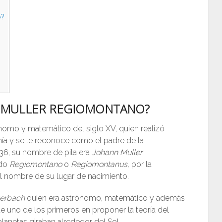
o?
N MULLER REGIOMONTANO?
nomo y matemático del siglo XV, quien realizó
a y se le reconoce como el padre de la
36, su nombre de pila era
Johann Muller
do
Regiomontano
o
Regiomontanus,
por la
el nombre de su lugar de nacimiento.
erbach
quien era astrónomo, matemático y además
ue uno de los primeros en proponer la teoría del
planetas giraban alrededor del Sol.