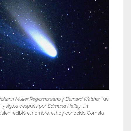
Johann Muller Regiomontano
y
Bernard Walther
, fue
i 3 siglos después por
Edmund Halley
, un
 quien recibió el nombre, el hoy conocido Cometa