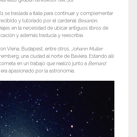
1 se traslada a Italia para continuar y complementar
 recibido y tutoriado por el cardenal
Besarión,
iajes en la necesidad de ubicar antiguos libros de
cación y además traducía y reescribía.
ron Viena, Budapest, entre otros,
Johann Muller
mberg, una ciudad al norte de Baviera. Estando allí
cometa en un trabajo que realizó junto a
Bernard
era apasionado por la astronomía.