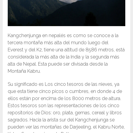
Kangchenjunga en nepalés es como se conoce a la
tercera montaña más alta del mundo luego del
Everest y del K2, tiene una altitud de 8586 metros, está
considerada la más alta de la India y la segunda más
alta de Nepal. Esta puede ser divisada desde la
Montaña Kabru.
Su significado es Los cinco tesoros de las nieves, ya
que esta tiene cinco picos o cumbres, en donde 4 de
ellos están por encima de los 8000 metros de altura.
Estos tesoros son las representaciones de los cinco
repositorios de Dios: oro, plata, gemas, cereal y libros
sagrados. Hacia la arista sur del Kangchenjunga se
pueden ver las montañas de Darjeeling, el Kabru Norte,