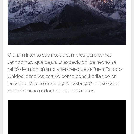
Graham intento subir otras cumbres pero el mal
tiempo hizo que dejara la expedición, de hecho se
retiró del montañismo y se cree que se fue a Estados
Unidos, después estuvo como cónsul británico en
Durango, México desde 1910 hasta 1932, no se sabe
cuándo murió ni dónde están sus restos.