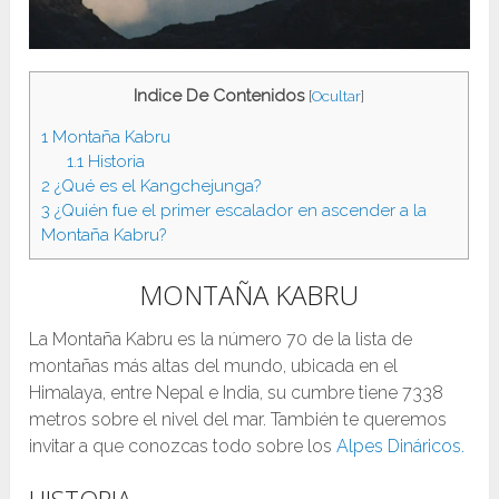
Indice De Contenidos
[
Ocultar
]
1
Montaña Kabru
1.1
Historia
2
¿Qué es el Kangchejunga?
3
¿Quién fue el primer escalador en ascender a la
Montaña Kabru?
MONTAÑA KABRU
La Montaña Kabru es la número 70 de la lista de
montañas más altas del mundo, ubicada en el
Himalaya, entre Nepal e India, su cumbre tiene 7338
metros sobre el nivel del mar. También te queremos
invitar a que conozcas todo sobre los
Alpes Dináricos.