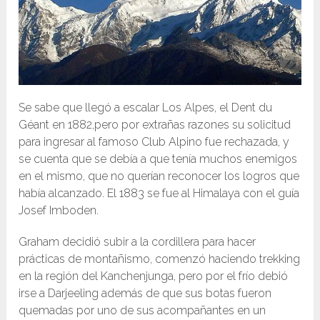
Se sabe que llegó a escalar Los Alpes, el Dent du
Géant en 1882,pero por extrañas razones su solicitud
para ingresar al famoso Club Alpino fue rechazada, y
se cuenta que se debía a que tenía muchos enemigos
en el mismo, que no querían reconocer los logros que
había alcanzado. El 1883 se fue al Himalaya con el guía
Josef Imboden.
Graham decidió subir a la cordillera para hacer
prácticas de montañismo, comenzó haciendo trekking
en la región del Kanchenjunga, pero por el frío debió
irse a Darjeeling además de que sus botas fueron
quemadas por uno de sus acompañantes en un