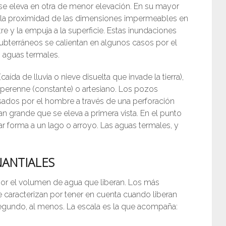
 y se eleva en otra de menor elevación. En su mayor
a la proximidad de las dimensiones impermeables en
re y la empuja a la superficie. Estas inundaciones
ubterráneos se calientan en algunos casos por el
 aguas termales.
ída de lluvia o nieve disuelta que invade la tierra),
, perenne (constante) o artesiano. Los pozos
usados ​​por el hombre a través de una perforación
an grande que se eleva a primera vista. En el punto
r forma a un lago o arroyo. Las aguas termales, y
NANTIALES
por el volumen de agua que liberan. Los más
 caracterizan por tener en cuenta cuando liberan
segundo, al menos. La escala es la que acompaña: