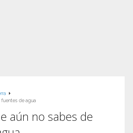
rra
s fuentes de agua
ue aún no sabes de
agua