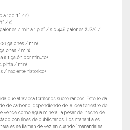
 a 100 ft³ / s)
t³ / s)
 galones / min a 1 pie³ / s o 448 galones (USA) /
 100 galones / min)
 galones / min)
ta a 1 galón por minuto)
 pinta / min)
s / naciente historico)
a que atraviesa territorios subterráneos. Esto le da
do de carbono, dependiendo de la idea terrestre del
l se vende como agua mineral, a pesar del hecho de
ado con fines de publicitarios. Los manantiales
nerales se llaman de vez en cuando “manantiales