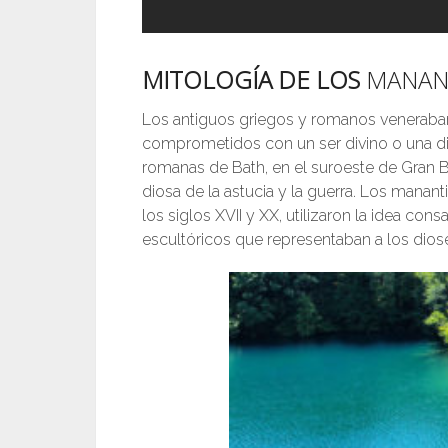
MITOLOGÍA DE LOS
MANAN
Los antiguos griegos y romanos veneraban
comprometidos con un ser divino o una di
romanas de Bath, en el suroeste de Gran Br
diosa de la astucia y la guerra. Los manant
los siglos XVII y XX, utilizaron la idea co
escultóricos que representaban a los dios