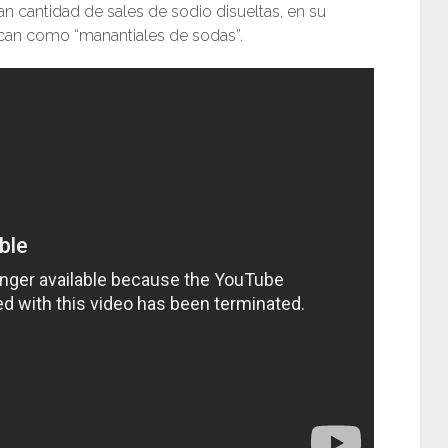
n cantidad de sales de sodio disueltas, en su
ican como “manantiales de sodas”.