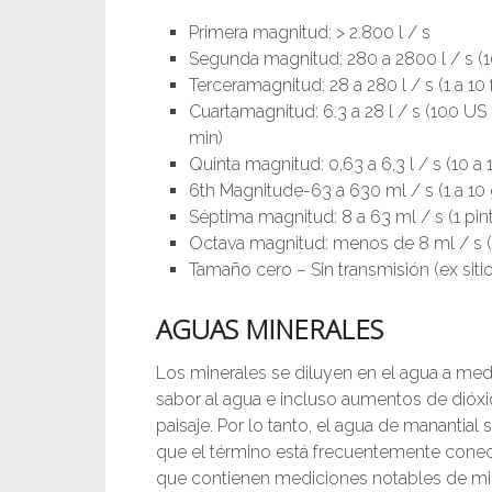
Primera magnitud: > 2.800 l / s
Segunda magnitud: 280 a 2800 l / s (10
Terceramagnitud: 28 a 280 l / s (1 a 10 f
Cuartamagnitud: 6.3 a 28 l / s (100 US
min)
Quinta magnitud: 0,63 a 6,3 l / s (10 a
6th Magnitude-63 a 630 ml / s (1 a 10
Séptima magnitud: 8 a 63 ml / s (1 pin
Octava magnitud: menos de 8 ml / s (1
Tamaño cero – Sin transmisión (ex sitio
AGUAS MINERALES
Los minerales se diluyen en el agua a medid
sabor al agua e incluso aumentos de dióxi
paisaje. Por lo tanto, el agua de manantia
que el término está frecuentemente conect
que contienen mediciones notables de mi