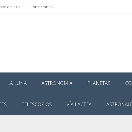
pa del sitio!
Contactanos
LA LUNA
ASTRONOMIA
PLANETAS
CO
TES
TELESCOPIOS
VÍA LACTEA
ASTRONAU