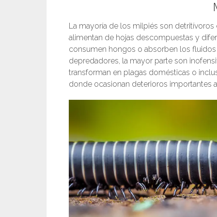
La mayoría de los milpiés son detritívoro
alimentan de hojas descompuestas y difer
consumen hongos o absorben los fluidos
depredadores, la mayor parte son inofens
transforman en plagas domésticas o inclu
donde ocasionan deterioros importantes a l