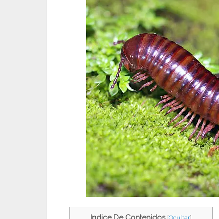
Indice De Contenidos
[
Ocultar
]