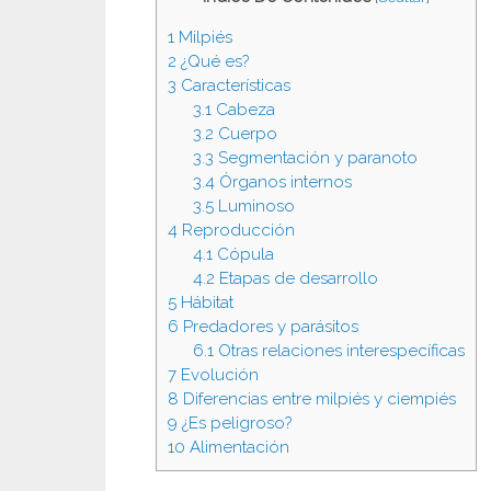
1
Milpiés
2
¿Qué es?
3
Características
3.1
Cabeza
3.2
Cuerpo
3.3
Segmentación y paranoto
3.4
Órganos internos
3.5
Luminoso
4
Reproducción
4.1
Cópula
4.2
Etapas de desarrollo
5
Hábitat
6
Predadores y parásitos
6.1
Otras relaciones interespecíficas
7
Evolución
8
Diferencias entre milpiés y ciempiés
9
¿Es peligroso?
10
Alimentación