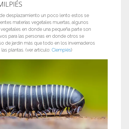
MILPIÉS
s de desplazamiento un poco lento estos se
entes materias vegetales muertas, algunos
 vegetales en donde una pequeña parte son
ivos para las personas en donde otros se
so de jardín más que todo en los invernaderos
as plantas. (ver artículo:
Ciempiés
)