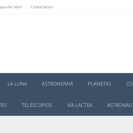
pa del sitio!
Contactanos
LA LUNA
ASTRONOMIA
PLANETAS
CO
TES
TELESCOPIOS
VÍA LACTEA
ASTRONAU