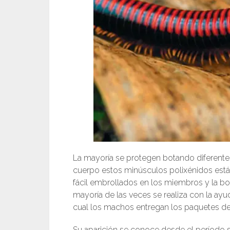
La mayoría se protegen botando diferentes
cuerpo estos minúsculos polixénidos está
fácil embrollados en los miembros y la bo
mayoría de las veces se realiza con la a
cual los machos entregan los paquetes d
Su aparición se conoce desde el período si