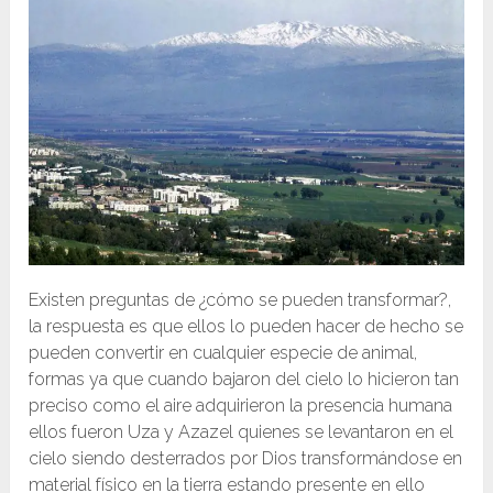
Existen preguntas de ¿cómo se pueden transformar?,
la respuesta es que ellos lo pueden hacer de hecho se
pueden convertir en cualquier especie de animal,
formas ya que cuando bajaron del cielo lo hicieron tan
preciso como el aire adquirieron la presencia humana
ellos fueron Uza y Azazel quienes se levantaron en el
cielo siendo desterrados por Dios transformándose en
material físico en la tierra estando presente en ello