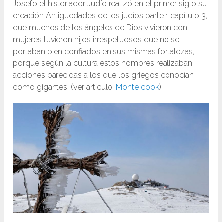
Josefo el historiador Judío realizó en el primer siglo su
creación Antigüedades de los judíos parte 1 capítulo 3,
que muchos de los ángeles de Dios vivieron con
mujeres tuvieron hijos irrespetuosos que no se
portaban bien confiados en sus mismas fortalezas,
porque según la cultura estos hombres realizaban
acciones parecidas a los que los griegos conocían
como gigantes. (ver artículo:
Monte cook
)