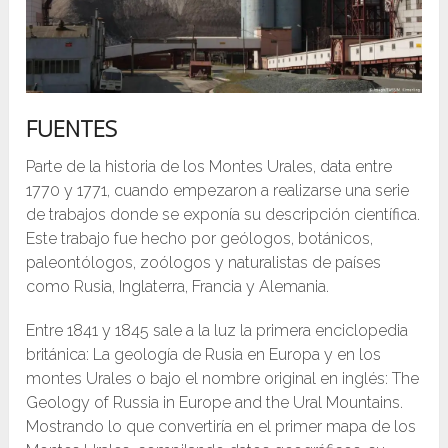
FUENTES
Parte de la historia de los Montes Urales, data entre
1770 y 1771, cuando empezaron a realizarse una serie
de trabajos donde se exponía su descripción científica.
Este trabajo fue hecho por geólogos, botánicos,
paleontólogos, zoólogos y naturalistas de países
como Rusia, Inglaterra, Francia y Alemania.
Entre 1841 y 1845 sale a la luz la primera enciclopedia
británica: La geología de Rusia en Europa y en los
montes Urales o bajo el nombre original en inglés: The
Geology of Russia in Europe and the Ural Mountains.
Mostrando lo que convertiría en el primer mapa de los