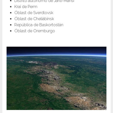
Distrito autónomo de Janti-Mansi
Krai de Perm
Óblast de Sverdlovsk
Óblast de Cheliábinsk
República de Baskortostán
Óblast de Oremburgo