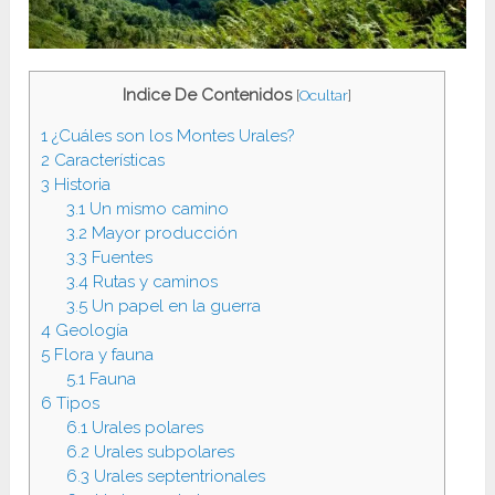
Indice De Contenidos
[
Ocultar
]
1
¿Cuáles son los Montes Urales?
2
Características
3
Historia
3.1
Un mismo camino
3.2
Mayor producción
3.3
Fuentes
3.4
Rutas y caminos
3.5
Un papel en la guerra
4
Geología
5
Flora y fauna
5.1
Fauna
6
Tipos
6.1
Urales polares
6.2
Urales subpolares
6.3
Urales septentrionales