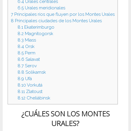
6.4
Urales centrales
6.5
Urales meridionales
7
Principales ríos que fluyen por los Montes Urales
8
Principales ciudades de los Montes Urales
8.1
Ekaterimburgo
8.2
Magnitogorsk
8.3
Miass
8.4
Orsk
8.5
Perm
8.6
Salavat
8.7
Serov
8.8
Solikamsk
8.9
Ufá
8.10
Vorkutá
8.11
Zlatoust
8.12
Cheliábinsk
¿CUÁLES SON LOS MONTES
URALES?