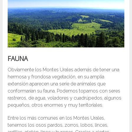
FAUNA
Obviamente los Montes Urales además de tener una
hermosa y frondosa vegetación, en su amplia
extensión aparecen una serie de animales que
conformarían su fauna. Podemos toparnos con seres
rastreros, de agua, voladores y cuadrúpedos, algunos
pequeños, otros enormes y muy territoriales.
Entre los más comunes en los Montes Urales,
tenemos los osos pardos, zorros, lobos, linces,