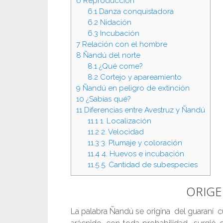
6
Reproducción
6.1
Danza conquistadora
6.2
Nidación
6.3
Incubación
7
Relación con el hombre
8
Ñandú del norte
8.1
¿Qué come?
8.2
Cortejo y apareamiento
9
Ñandú en peligro de extinción
10
¿Sabías qué?
11
Diferencias entre Avestruz y Ñandú
11.1
1. Localización
11.2
2. Velocidad
11.3
3. Plumaje y coloración
11.4
4. Huevos e incubación
11.5
5. Cantidad de subespecies
ORIGE
La palabra Ñandú se origina del guaraní c