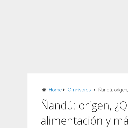
Home
Omnívoros
Ñandú: origen,
Ñandú: origen, ¿Qu
alimentación y m