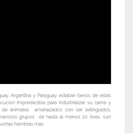
uay, Argentina y Paraguay estaban llenos de estas
ecución impredecible para industrializar su carne y
 de animales amenazados con ser extinguidos.
erosos grupos de hasta al menos 20 Aves, son
 muchas hembras más.