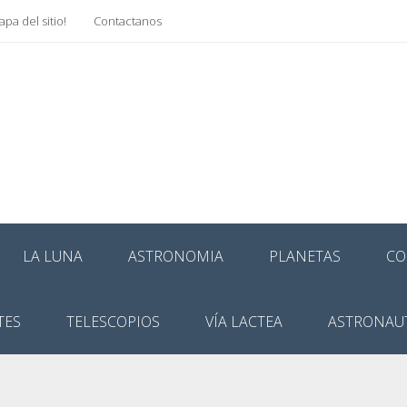
pa del sitio!
Contactanos
LA LUNA
ASTRONOMIA
PLANETAS
CO
TES
TELESCOPIOS
VÍA LACTEA
ASTRONAU