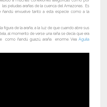
 debido a muchas conexiones alegóricas como por
n las peludas arañas de la cuenca del Amazonas. Es
re ñandú envuelve tanto a esta especie como a la
 figura de la araña, a la luz de que cuando abre sus
tela, al momento de verse una raña se decía que era
bre como ñandú guazú, araña enorme. Vea
Águila