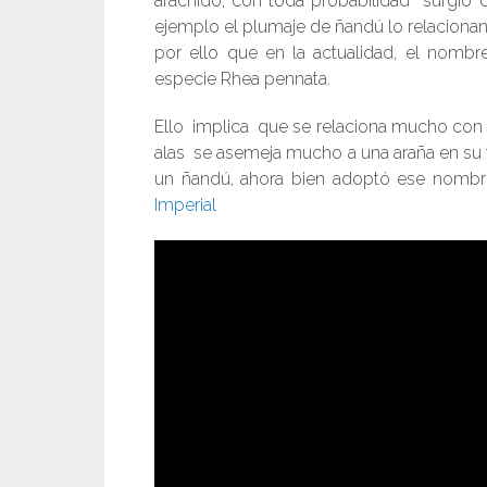
arácnido, con toda probabilidad surgió
ejemplo el plumaje de ñandú lo relaciona
por ello que en la actualidad, el nomb
especie Rhea pennata.
Ello implica que se relaciona mucho con la
alas se asemeja mucho a una araña en su 
un ñandú, ahora bien adoptó ese nom
Imperial