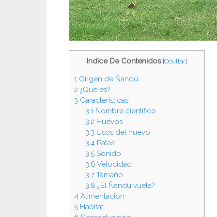
Indice De Contenidos
[
Ocultar
]
1
Origen de Ñandú
2
¿Qué es?
3
Características
3.1
Nombre científico
3.2
Huevos
3.3
Usos del huevo
3.4
Patas
3.5
Sonido
3.6
Velocidad
3.7
Tamaño
3.8
¿El Ñandú vuela?
4
Alimentación
5
Hábitat