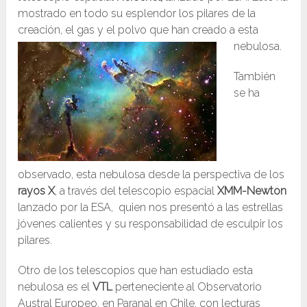
mostrado en todo su esplendor los pilares de la
creación, el gas y el polvo que han creado a esta
nebulosa.
También
se ha
observado, esta nebulosa desde la perspectiva de los
rayos X
, a través del telescopio espacial
XMM-Newton
lanzado por la ESA, quien nos presentó a las estrellas
jóvenes calientes y su responsabilidad de esculpir los
pilares.
Otro de los telescopios que han estudiado esta
nebulosa es el
VTL
perteneciente al Observatorio
Austral Europeo, en Paranal en Chile, con lecturas