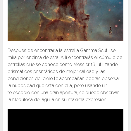
Después de encontrar a la estrella Gamma Scuti, se
mira por encima de esta. Allí encontrarás el cúmulo de
estrellas que se conoce como Messier 16, utilizando
prismaticos prismáticos de mejor calidad y las
condiciones del cielo te acompañan podrás observar
la nubosidad que esta con ella, pero usando un
telescopio con una gran apertura, se puede observar
la Nebulosa del águila en su máxima expresión.