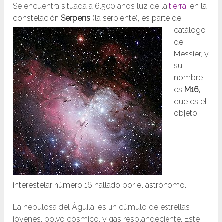
Se encuentra situada a 6.500 años luz de la
tierra,
en la
constelación
Serpens
(la serpiente),
es parte de
catálogo
de
Messier, y
su
nombre
es
M16,
que es el
objeto
interestelar número 16 hallado por el astrónomo.
La nebulosa del Águila, es un cúmulo de estrellas
jóvenes, polvo cósmico, y gas resplandeciente. Este