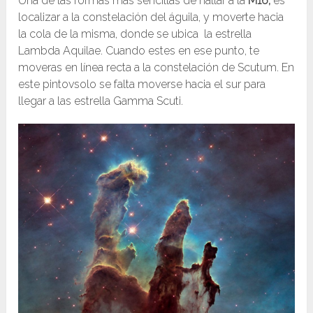
Una de las formas más sencillas de hallar a la
M16,
es
localizar a la constelación del águila, y moverte hacia
la cola de la misma, donde se ubica la estrella
Lambda Aquilae. Cuando estes en ese punto, te
moveras en línea recta a la constelación de Scutum. En
este pintovsolo se falta moverse hacia el sur para
llegar a las estrella Gamma Scuti.