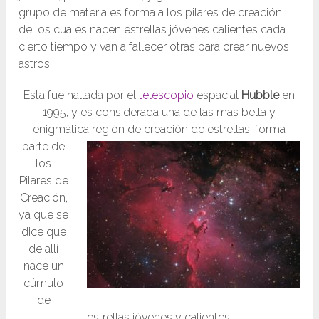
grupo de materiales forma a los pilares de creación,
de los cuales nacen estrellas jóvenes calientes cada
cierto tiempo y van a fallecer otras para crear nuevos
astros.
Esta fue hallada por el
telescopio
espacial
Hubble
en
1995, y es considerada una de las mas bella y
enigmática región de creación de estrellas, forma
parte de
los
Pilares de
Creación,
ya que se
dice que
de allí
nace un
cúmulo
de
estrellas jóvenes y calientes.