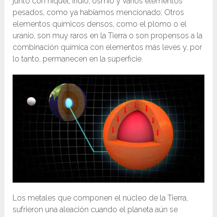
junto con níquel, iridio, osmio y varios elementos
pesados, como ya habíamos mencionado; Otros
elementos químicos densos, como el plomo o el
uranio, son muy raros en la Tierra o son propensos a la
combinación química con elementos más leves y, por
lo tanto, permanecen en la superficie.
Los metales que componen el núcleo de la Tierra,
sufrieron una aleación cuando el planeta aún se