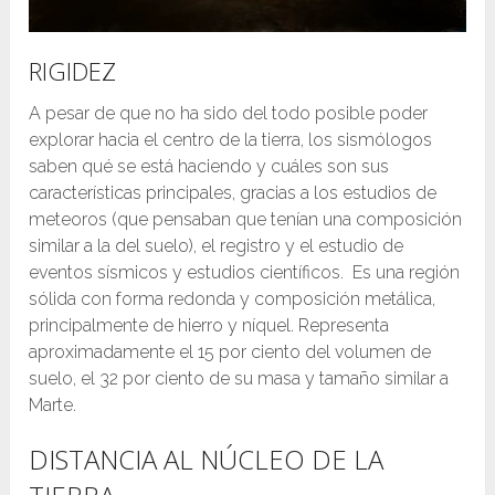
RIGIDEZ
A pesar de que no ha sido del todo posible poder
explorar hacia el centro de la tierra, los sismólogos
saben qué se está haciendo y cuáles son sus
características principales, gracias a los estudios de
meteoros (que pensaban que tenían una composición
similar a la del suelo), el registro y el estudio de
eventos sísmicos y estudios científicos. Es una región
sólida con forma redonda y composición metálica,
principalmente de hierro y níquel. Representa
aproximadamente el 15 por ciento del volumen de
suelo, el 32 por ciento de su masa y tamaño similar a
Marte.
DISTANCIA AL NÚCLEO DE LA