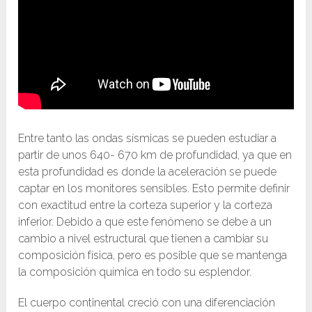
Entre tanto las ondas sísmicas se pueden estudiar a
partir de unos 640- 670 km de profundidad, ya que en
esta profundidad es donde la aceleración se puede
captar en los monitores sensibles. Esto permite definir
con exactitud entre la corteza superior y la corteza
inferior. Debido a que este fenómeno se debe a un
cambio a nivel estructural que tienen a cambiar su
composición física, pero es posible que se mantenga
la composición química en todo su esplendor.
El cuerpo continental creció con una diferenciación