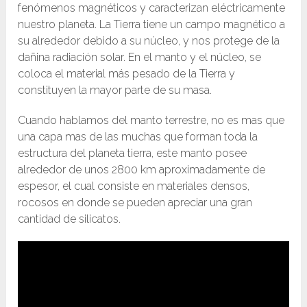
fenómenos magnéticos y caracterizan eléctricamente
nuestro planeta. La Tierra tiene un campo magnético a
su alrededor debido a su núcleo, y nos protege de la
dañina radiación solar. En el manto y el núcleo, se
coloca el material más pesado de la Tierra y
constituyen la mayor parte de su masa.
Cuando hablamos del manto terrestre, no es mas que
una capa mas de las muchas que forman toda la
estructura del planeta tierra, este manto posee
alrededor de unos 2800 km aproximadamente de
espesor, el cual consiste en materiales densos,
rocosos en donde se pueden apreciar una gran
cantidad de silicatos.