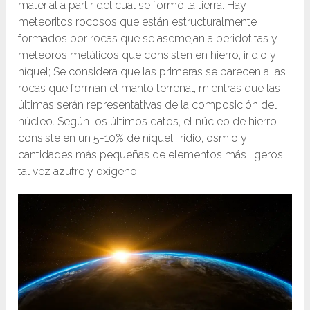
material a partir del cual se formó la tierra. Hay
meteoritos rocosos que están estructuralmente
formados por rocas que se asemejan a peridotitas y
meteoros metálicos que consisten en hierro, iridio y
níquel; Se considera que las primeras se parecen a las
rocas que forman el manto terrenal, mientras que las
últimas serán representativas de la composición del
núcleo. Según los últimos datos, el núcleo de hierro
consiste en un 5-10% de níquel, iridio, osmio y
cantidades más pequeñas de elementos más ligeros,
tal vez azufre y oxígeno.