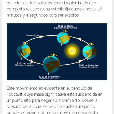
del reloj, es decir, de derecha a izquierda. Un giro
completo relativo a una estrella fija dura 23 horas, 56
minutos y 4 segundos para ser exactos.
Este movimiento es evidente en el péndulo de
Foucault, cuya masa significativa está suspendida en
un punto alto para negar su movimiento, posee la
rotación de la tierra, es decir, el suelo, aunque no
puede rechazar el punto de movimiento absoluto