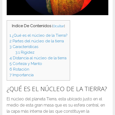
Indice De Contenidos
[
Ocultar
]
1
¿Qué es el núcleo de la Tierra?
2
Partes del núcleo de la tierra
3
Características
3.1
Rigidez
4
Distancia al núcleo de la tierra
5
Corteza y Manto
6
Rotación
7
Importancia
¿QUÉ ES EL NÚCLEO DE LA TIERRA?
El núcleo del planeta Tierra, esta ubicado justo en el
medio de esta gran masa que es su esfera central, en
la capa más interna de las que constituyen la